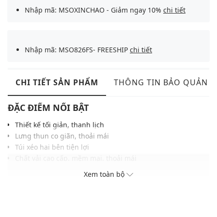
Nhập mã: MSOXINCHAO - Giảm ngay 10%
chi tiết
Nhập mã: MSO826FS- FREESHIP
chi tiết
CHI TIẾT SẢN PHẨM
THÔNG TIN BẢO QUẢN
ĐẶC ĐIỂM NỔI BẬT
Thiết kế tối giản, thanh lịch
Lưng thun co giãn, thoải mái
Túi xéo hai bên tiện lợi
Chất vải cao cấp, mềm mại, thoải mái
Gam màu hiện đại dễ dàng phối với nhiều trang phục và
Xem toàn bộ
phụ kiện
THÔNG TIN SẢN PHẨM
Thương hiệu:
Max&Co.