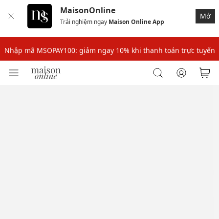
MaisonOnline
Mở
Trải nghiệm ngay
Maison Online App
Nhập mã: MSOXINCHAO - Giảm 10% đơn đầu cho thành viên mới!
Nhập mã MSOPAY100: giảm ngay 10% khi thanh toán trực tuyến
Nhập mã: MSOXINCHAO - Giảm 10% đơn đầu cho thành viên mới!
Nhập mã MSOPAY100: giảm ngay 10% khi thanh toán trực tuyến
Nhập mã: MSOXINCHAO - Giảm 10% đơn đầu cho thành viên mới!