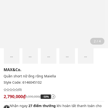
2 / 4
...
...
...
...
...
MAX&Co.
Quần short nữ ống rộng Maiella
Style Code:
6146045102
(0)
2,790,000₫
5,590,000₫
-50%
i
Nhận ngay
27 điểm thưởng
khi hoàn tất thanh toán cho