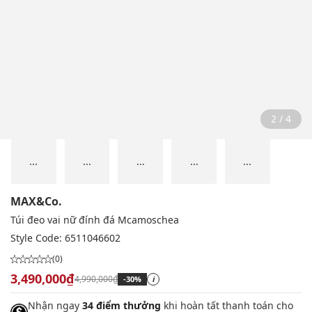
2 / 4
...
...
...
...
...
MAX&Co.
Túi đeo vai nữ đính đá Mcamoschea
Style Code:
6511046602
(0)
3,490,000₫
4,990,000₫
-30%
i
Nhận ngay
34 điểm thưởng
khi hoàn tất thanh toán cho