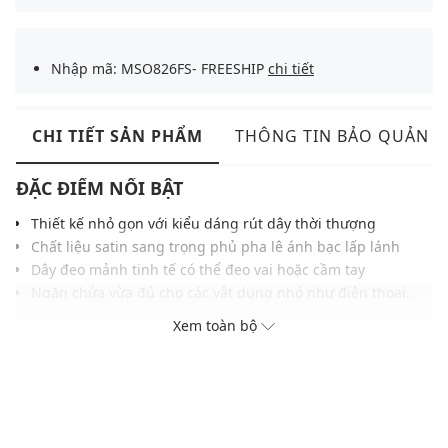
Nhập mã: MSO826FS- FREESHIP
chi tiết
CHI TIẾT SẢN PHẨM
THÔNG TIN BẢO QUẢN
ĐẶC ĐIỂM NỔI BẬT
Thiết kế nhỏ gọn với kiểu dáng rút dây thời thượng
Chất liệu satin sang trọng phủ pha lê ánh bạc lấp lánh
Dây đeo mảnh tinh tế có thể đeo vai hoặc cầm tay
Ngăn chứa vừa đủ cho các vật dụng nhỏ như điện thoại,
son, thẻ
Xem toàn bộ
Kết cấu mềm mại, giữ phom nhờ phần chun nhún tinh tế
Phù hợp nhiều outfit, đặc biệt là trang phục dự tiệc
THÔNG TIN SẢN PHẨM
Thương hiệu:
Max&Co