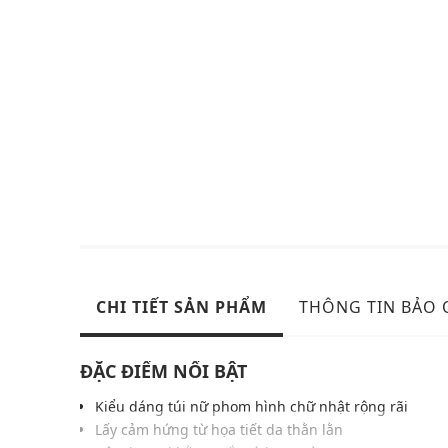
CHI TIẾT SẢN PHẨM
THÔNG TIN BẢO
ĐẶC ĐIỂM NỔI BẬT
Kiểu dáng túi nữ phom hình chữ nhật rộng rãi
Lấy cảm hứng từ họa tiết da thằn lằn