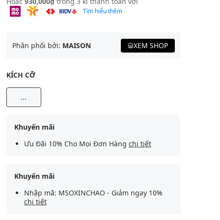
Hoặc
930,000₫
trong 3 kì thanh toán với
Tìm hiểu thêm
Phân phối bởi:
MAISON
XEM SHOP
KÍCH CỠ
...
Khuyến mãi
Ưu Đãi 10% Cho Mọi Đơn Hàng
chi tiết
Khuyến mãi
Nhập mã: MSOXINCHAO - Giảm ngay 10%
chi tiết