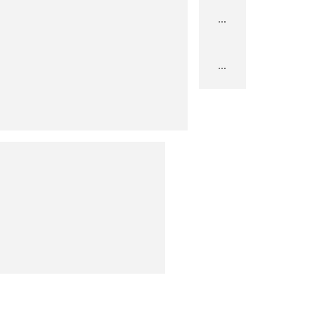
...
...