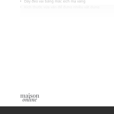
Dây đeo vai bằng mắc xích mạ vàng
Kích thước vừa vặn để đựng nhiều vật dụng