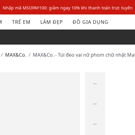
Nhập mã MSOPAY100: giảm ngay 10% khi thanh toán trực tuyến
Nhập mã: MSOXINCHAO - Giảm 10% đơn đầu cho thành viên mới!
M
TRẺ EM
LÀM ĐẸP
ĐỒ GIA DỤNG
Nhập mã MSOPAY100: giảm ngay 10% khi thanh toán trực tuyến
Nhập mã: MSOXINCHAO - Giảm 10% đơn đầu cho thành viên mới!
MAX&Co.
MAX&Co. - Túi đeo vai nữ phom chữ nhật Ma
...
...
...