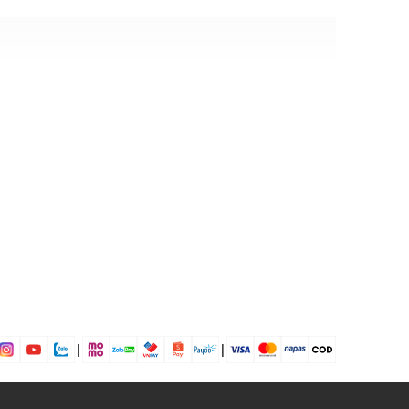
8% Polyester
 điều chỉnh độ dài
a điện thoại, ví tiền, các phụ kiện nhỏ khác,....
 dịp: Đi chơi, đi làm....
dụng được tất cả các mùa trong năm
|
|