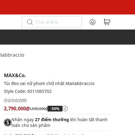
ilabbraccio
MAX&Co.
Túi đeo vai nữ phom chữ nhật Mailabbraccio
Style Code:
6511065702
(0)
2,790,000₫
5,590,000₫
-50%
i
Nhận ngay
27 điểm thưởng
khi hoàn tất thanh
toán cho sản phẩm