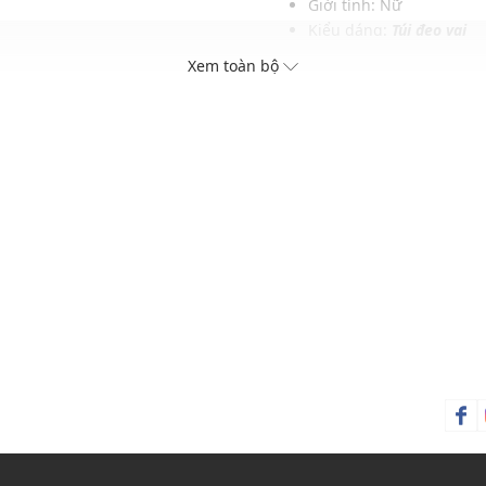
Giới tính: Nữ
Kiểu dáng:
Túi đeo vai
Màu sắc: Gold
Xem toàn bộ
Chất liệu: 72% Cotton, 2
Kích thước: 28 x 14 (cm)
Dây đeo: Dây đeo có thể
Sức chứa: Có thể đựng vừ
Thích hợp dùng trong các
Xu hướng theo mùa: Sử 