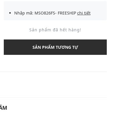
Nhập mã: MSO826FS- FREESHIP
chi tiết
Sản phẩm đã hết hàng!
SẢN PHẨM TƯƠNG TỰ
U
HẨM