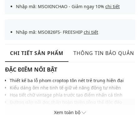
Nhập mã: MSOXINCHAO - Giảm ngay 10%
chi tiết
Nhập mã: MSO826FS- FREESHIP
chi tiết
CHI TIẾT SẢN PHẨM
THÔNG TIN BẢO QUẢN
ĐẶC ĐIỂM NỔI BẬT
Thiết kế ba lỗ phom croptop tôn nét trẻ trung hiện đại
Kiểu dáng ôm nhẹ tinh tế giữ vẻ năng động tự nhiên
Họa tiết chữ vintage phía trước tạo điểm nhấn cá tính
Đường gân nổi dọc thân hoàn thiện tổng thể độc đáo
Chất liệu vải cao cấp mang lại cảm giác mặc dễ chịu
Xem toàn bộ
Gam màu trung tính phù hợp nhiều kiểu phong cách
Dễ phối cùng các kiểu quần short, chân váy cá tính
THÔNG TIN SẢN PHẨM