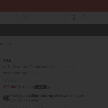
onashi
MLB
Áo ba lỗ unisex cổ tròn Basic Megalogonashi
Style Code:
3ATOB0253
(0)
850,000₫
1,390,000₫
-39%
i
Nhận ngay
8 điểm thưởng
khi hoàn tất thanh
toán cho sản phẩm