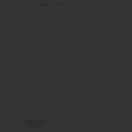
Logo được in nổi bật ở ngực trái
Đường may tỉ mỉ, chắc chắn
Chất vải cao cấp, thoáng mát và co giãn thoải mái
Màu sắc hiện đại, trẻ trung dễ dàng phối với nhiều
khác