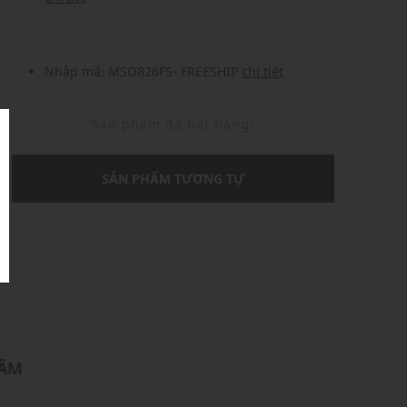
Nhập mã: MSO826FS- FREESHIP
chi tiết
Sản phẩm đã hết hàng!
SẢN PHẨM TƯƠNG TỰ
U
HẨM