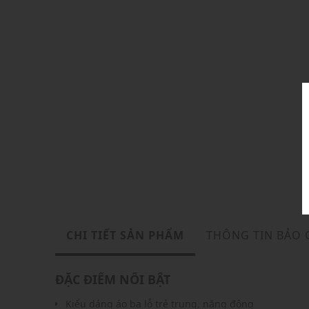
CHI TIẾT SẢN PHẨM
THÔNG TIN BẢO
ĐẶC ĐIỂM NỔI BẬT
Kiểu dáng áo ba lỗ trẻ trung, năng động