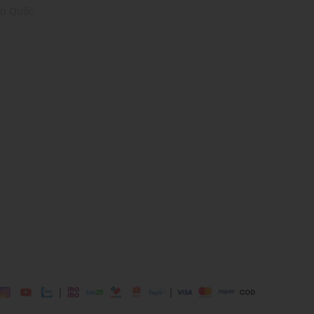
àn Quốc
 Black, White
36% Polyester
 mái
ịp: Đi chơi, đi làm,....
dụng được tất cả các mùa trong năm
|
|