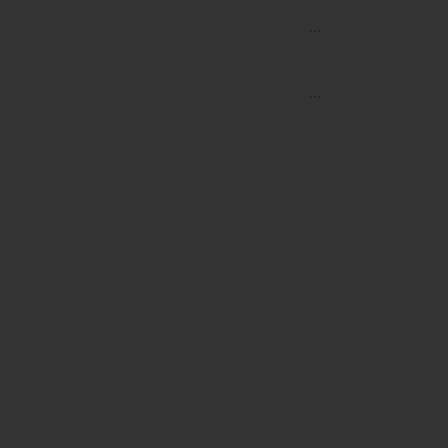
...
...