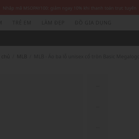
Nhập mã MSOPAY100: giảm ngay 10% khi thanh toán trực tuyến
Nhập mã: MSOXINCHAO - Giảm 10% đơn đầu cho thành viên mới!
M
TRẺ EM
LÀM ĐẸP
ĐỒ GIA DỤNG
Nhập mã MSOPAY100: giảm ngay 10% khi thanh toán trực tuyến
Nhập mã: MSOXINCHAO - Giảm 10% đơn đầu cho thành viên mới!
g chủ
MLB
MLB - Áo ba lỗ unisex cổ tròn Basic Megalog
...
...
...