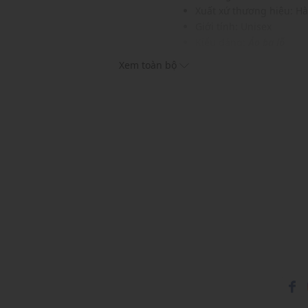
Xuất xứ thương hiệu: H
Giới tính: Unisex
Kiểu dáng:
Áo ba lỗ
 trang phục và phụ kiện
Màu sắc: Charcoal Grey,
Xem toàn bộ
Chất liệu: 64% Cotton, 
Hoạ tiết: Trơn một màu
Phom áo: Vừa vặn, thoải
Thích hợp mặc trong các d
Xu hướng theo mùa: Sử 