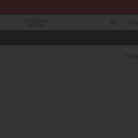
NỮ
NA
Tran