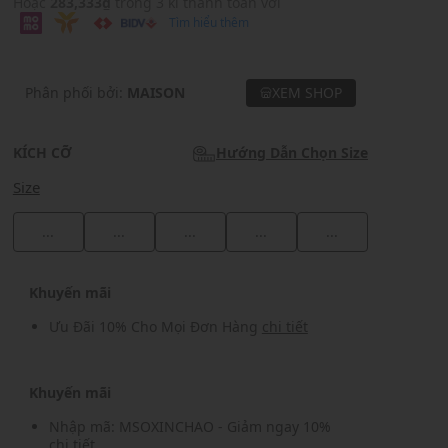
Hoặc
283,333₫
trong 3 kì thanh toán với
Tìm hiểu thêm
Phân phối bởi:
MAISON
XEM SHOP
KÍCH CỠ
Hướng Dẫn Chọn Size
Size
...
...
...
...
...
Khuyến mãi
Ưu Đãi 10% Cho Mọi Đơn Hàng
chi tiết
Khuyến mãi
Nhập mã: MSOXINCHAO - Giảm ngay 10%
chi tiết