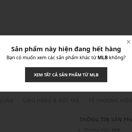
Sản phẩm này hiện đang hết hàng
Bạn có muốn xem các sản phẩm khác từ
MLB
không?
XEM TẤT CẢ SẢN PHẨM TỪ MLB
 QUẢN
GIAO HÀNG & ĐỔI TRẢ
VỀ THƯƠNG HIỆ
THÔNG TIN SẢN P
Thương hiệu:
MLB