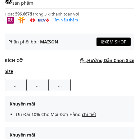
sản phẩm
Hoặc
596,667₫
trong 3 kì thanh toán với
Tìm hiểu thêm
Phân phối bởi:
MAISON
XEM SHOP
KÍCH CỠ
Hướng Dẫn Chọn Size
Size
...
...
...
Khuyến mãi
Ưu Đãi 10% Cho Mọi Đơn Hàng
chi tiết
Khuyến mãi