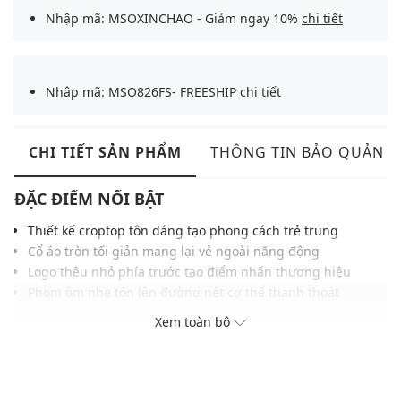
Nhập mã: MSOXINCHAO - Giảm ngay 10%
chi tiết
Nhập mã: MSO826FS- FREESHIP
chi tiết
CHI TIẾT SẢN PHẨM
THÔNG TIN BẢO QUẢN
ĐẶC ĐIỂM NỔI BẬT
Thiết kế croptop tôn dáng tạo phong cách trẻ trung
Cổ áo tròn tối giản mang lại vẻ ngoài năng động
Logo thêu nhỏ phía trước tạo điểm nhấn thương hiệu
Phom ôm nhẹ tôn lên đường nét cơ thể thanh thoát
Chất liệu vải co giãn mềm mại, thoải mái khi mặc
Xem toàn bộ
Tay dài giữ ấm nhẹ vừa thời trang vừa tiện dụng
Dễ phối cùng quần jeans, chân váy hoặc quần thể thao
THÔNG TIN SẢN PHẨM