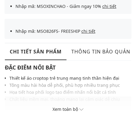
Nhập mã: MSOXINCHAO - Giảm ngay 10%
chi tiết
Nhập mã: MSO826FS- FREESHIP
chi tiết
CHI TIẾT SẢN PHẨM
THÔNG TIN BẢO QUẢN
ĐẶC ĐIỂM NỔI BẬT
Thiết kế áo croptop trẻ trung mang tinh thần hiện đại
Tông màu hài hòa dễ phối, phù hợp nhiều trang phục
Họa tiết hoa phối logo tạo điểm nhấn nổi bật cá tính
Chất liệu mềm mại, thoáng mang lại cảm giác dễ chịu
Kiểu tay ngắn gọn gàng hỗ trợ chuyển động linh hoạt
Xem toàn bộ
Đường may chắc chắn tỉ mỉ giữ tổng thể luôn bền đẹp
Phom suông rộng thoải mái, phù hợp nhiều phong cách
THÔNG TIN SẢN PHẨM