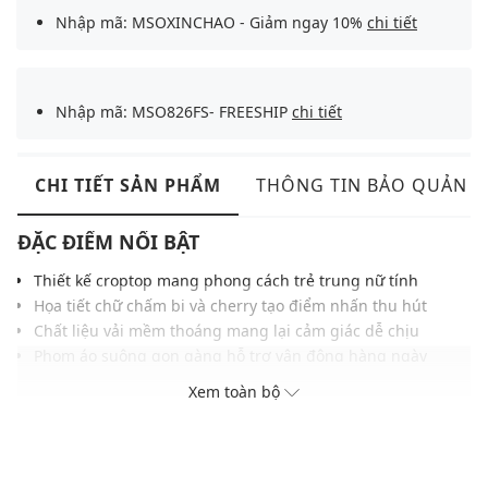
Nhập mã: MSOXINCHAO - Giảm ngay 10%
chi tiết
Nhập mã: MSO826FS- FREESHIP
chi tiết
CHI TIẾT SẢN PHẨM
THÔNG TIN BẢO QUẢN
ĐẶC ĐIỂM NỔI BẬT
Thiết kế croptop mang phong cách trẻ trung nữ tính
Họa tiết chữ chấm bi và cherry tạo điểm nhấn thu hút
Chất liệu vải mềm thoáng mang lại cảm giác dễ chịu
Phom áo suông gọn gàng hỗ trợ vận động hàng ngày
Đường may chỉn chu giúp hoàn thiện tổng thể hài hòa
Xem toàn bộ
Gam màu hiện đại phù hợp với nhiều kiểu phong cách
Lý tưởng phối cùng quần jean, chân váy năng động
THÔNG TIN SẢN PHẨM