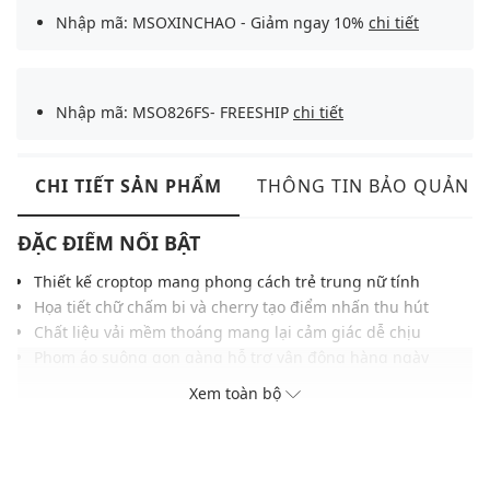
Nhập mã: MSOXINCHAO - Giảm ngay 10%
chi tiết
Nhập mã: MSO826FS- FREESHIP
chi tiết
CHI TIẾT SẢN PHẨM
THÔNG TIN BẢO QUẢN
ĐẶC ĐIỂM NỔI BẬT
Thiết kế croptop mang phong cách trẻ trung nữ tính
Họa tiết chữ chấm bi và cherry tạo điểm nhấn thu hút
Chất liệu vải mềm thoáng mang lại cảm giác dễ chịu
Phom áo suông gọn gàng hỗ trợ vận động hàng ngày
Đường may chỉn chu giúp hoàn thiện tổng thể hài hòa
Xem toàn bộ
Gam màu hiện đại phù hợp với nhiều kiểu phong cách
Lý tưởng phối cùng quần jean, chân váy năng động
THÔNG TIN SẢN PHẨM