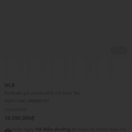
2 / 4
...
...
...
...
...
MLB
Áo khoác gió unisex phối mũ Gore Tex
Style Code:
3AWJB9161
(0)
10,590,000₫
Nhận ngay
105 điểm thưởng
khi hoàn tất thanh toán cho