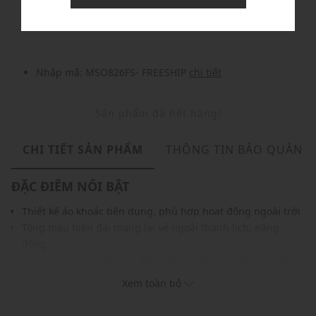
Nhập mã: MSOXINCHAO - Giảm ngay 10%
chi tiết
Nhập mã: MSO826FS- FREESHIP
chi tiết
Sản phẩm đã hết hàng!
CHI TIẾT SẢN PHẨM
THÔNG TIN BẢO QUẢN
ĐẶC ĐIỂM NỔI BẬT
Thiết kế áo khoác tiện dụng, phù hợp hoạt động ngoài trời
Tông màu hiện đại mang lại vẻ ngoài thanh lịch, năng
động
Logo lớn trước ngực tạo điểm nhấn thương hiệu nổi bật
Khóa kéo phía trước giúp dễ dàng mặc vào và tháo ra
Xem toàn bộ
Túi xéo hai bên tiện lợi để đựng vật dụng cá nhân
Chất liệu vải nhẹ, thoáng, hỗ trợ cản gió khi di chuyển