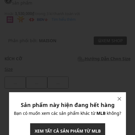
sản phẩm
Hoặc
3,530,000₫
trong 3 kì thanh toán với
Tìm hiểu thêm
Phân phối bởi:
MAISON
XEM SHOP
KÍCH CỠ
Hướng Dẫn Chọn Size
Size
...
...
...
Khuyến mãi
Sản phẩm này hiện đang hết hàng
Ưu Đãi 10% Cho Mọi Đơn Hàng
chi tiết
Bạn có muốn xem các sản phẩm khác từ
MLB
không?
XEM TẤT CẢ SẢN PHẨM TỪ MLB
Khuyến mãi