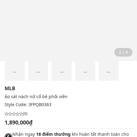
2 / 4
...
...
...
...
...
MLB
Áo sát nách nữ cổ bẻ phối viền
Style Code:
3FPQB0363
(0)
1,890,000₫
Nhận ngay
18 điểm thưởng
khi hoàn tất thanh toán cho