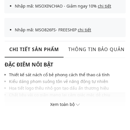
Nhập mã: MSOXINCHAO - Giảm ngay 10%
chi tiết
Nhập mã: MSO826FS- FREESHIP
chi tiết
CHI TIẾT SẢN PHẨM
THÔNG TIN BẢO QUẢN
ĐẶC ĐIỂM NỔI BẬT
Thiết kế sát nách cổ bẻ phong cách thể thao cá tính
Kiểu dáng phom suông tôn vẻ năng động tự nhiên
Họa tiết logo thêu nhỏ gọn tạo dấu ấn thương hiệu
Chất liệu vải co giãn mang lại cảm giác mặc dễ chịu
Đường may tỉ mỉ cùng chi tiết hoàn thiện gọn gàng
Xem toàn bộ
Chi tiết viền sọc màu tương phản ở cổ tạo điểm nhấn
Dễ phối cùng các kiểu quần shorts hoặc jeans cá tính
THÔNG TIN SẢN PHẨM