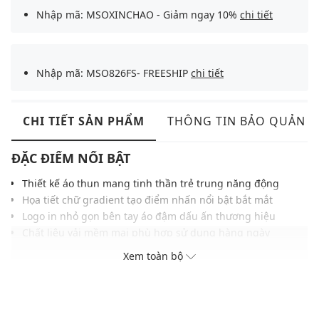
Nhập mã: MSOXINCHAO - Giảm ngay 10%
chi tiết
Nhập mã: MSO826FS- FREESHIP
chi tiết
CHI TIẾT SẢN PHẨM
THÔNG TIN BẢO QUẢN
ĐẶC ĐIỂM NỔI BẬT
Thiết kế áo thun mang tinh thần trẻ trung năng động
Họa tiết chữ gradient tạo điểm nhấn nổi bật bắt mắt
Logo in nhỏ gọn bên tay áo đậm dấu ấn thương hiệu
Chất liệu vải mềm mại phù hợp sử dụng hàng ngày
Phom suông rộng tạo cảm giác thoải mái khi vận động
Xem toàn bộ
Tông màu tối giản giúp tổng thể thêm cá tính thời trang
Dễ kết hợp cùng quần jogger hoặc quần short thể thao
THÔNG TIN SẢN PHẨM