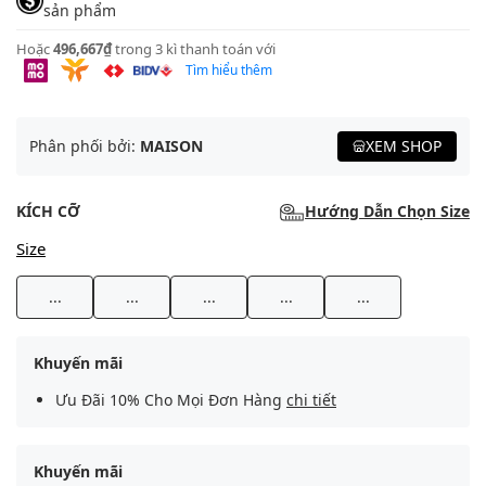
sản phẩm
Hoặc
496,667₫
trong 3 kì thanh toán với
Tìm hiểu thêm
Phân phối bởi:
MAISON
XEM SHOP
KÍCH CỠ
Hướng Dẫn Chọn Size
Size
...
...
...
...
...
Khuyến mãi
Ưu Đãi 10% Cho Mọi Đơn Hàng
chi tiết
Khuyến mãi