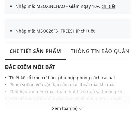
Nhập mã: MSOXINCHAO - Giảm ngay 10%
chi tiết
Nhập mã: MSO826FS- FREESHIP
chi tiết
CHI TIẾT SẢN PHẨM
THÔNG TIN BẢO QUẢN
ĐẶC ĐIỂM NỔI BẬT
Thiết kế cổ tròn cơ bản, phù hợp phong cách casual
Phom suông vừa vặn tạo cảm giác thoải mái khi mặc
Chất liệu vải mềm mại, thấm hút hiệu quả và thoáng khí
Họa tiết logo cùng hình nón baseball mang nét vintage
Đường may chắc chắn và tỉ mỉ giúp giữ phom ổn định
Xem toàn bộ
Gam màu hiện đại, phù hợp với nhiều kiểu phong cách
Dễ phối cùng jeans, short, layer phong cách streetwear
THÔNG TIN SẢN PHẨM