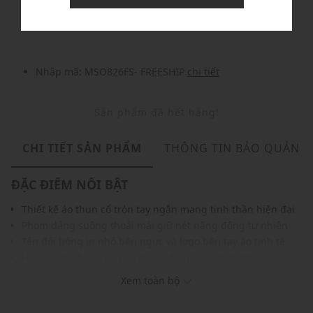
Nhập mã: MSOXINCHAO - Giảm ngay 10%
chi tiết
Nhập mã: MSO826FS- FREESHIP
chi tiết
Sản phẩm đã hết hàng!
CHI TIẾT SẢN PHẨM
THÔNG TIN BẢO QUẢN
ĐẶC ĐIỂM NỔI BẬT
Thiết kế áo thun cổ tròn tay ngắn mang tinh thần hiện đại
Phom dáng suông thoải mái giữ nét năng động tự nhiên
Tên đội bóng in nhỏ bên ngực và logo bên tay áo tinh tế
Họa tiết in chữ to sau áo mang đậm dấu ấn thương hiệu
Chất liệu vải cotton pha co giãn mang lại cảm giác dễ chịu
Xem toàn bộ
Dễ phối cùng các kiểu quần jeans, quần shorts và jogger
THÔNG TIN SẢN PHẨM