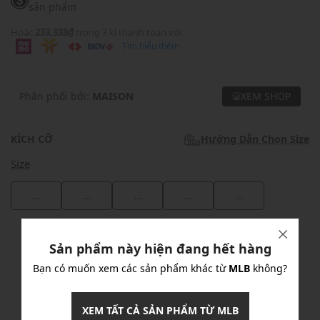
sản phẩm
Hoặc
233,333₫
trong 3 kì thanh toán với
Tìm hiểu thêm
Phân phối bởi:
MAISON
XEM SHOP
KÍCH CỠ
Hướng Dẫn Chọn Size
Size
...
...
...
...
...
Khuyến mãi
Sản phẩm này hiện đang hết hàng
Ưu Đãi 10% Cho Mọi Đơn Hàng
chi tiết
Bạn có muốn xem các sản phẩm khác từ
MLB
không?
XEM TẤT CẢ SẢN PHẨM TỪ MLB
Khuyến mãi