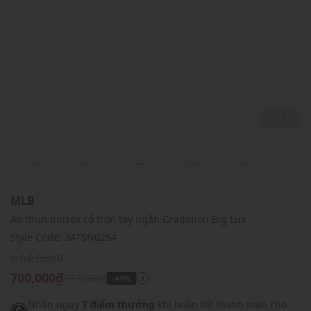
1 / 1
...
...
...
...
...
MLB
Áo thun unisex cổ tròn tay ngắn Gradation Big Lux
Style Code:
3ATSN0254
(0)
700,000₫
1,190,000₫
-41%
i
Nhận ngay
7 điểm thưởng
khi hoàn tất thanh toán cho