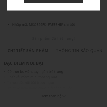
Nhập mã: MSOXINCHAO - Giảm ngay 10%
chi tiết
Nhập mã: MSO826FS- FREESHIP
chi tiết
Sản phẩm đã hết hàng!
CHI TIẾT SẢN PHẨM
THÔNG TIN BẢO QUẢN
ĐẶC ĐIỂM NỔI BẬT
Cổ tròn bo viền, tay ngắn trẻ trung
Chất vải mềm mịn, thoáng mát
In họa tiết nổi bật trước ngực
Thiết kế logo bóng chày in ở cánh tay áo
Gam màu hiện đại dễ dàng phối với nhiều trang phục và
Xem toàn bộ
phụ kiện
THÔNG TIN SẢN PHẨM