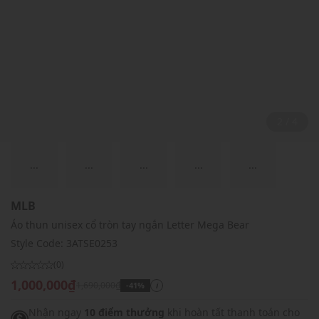
2 / 4
...
...
...
...
...
MLB
Áo thun unisex cổ tròn tay ngắn Letter Mega Bear
Style Code:
3ATSE0253
(0)
1,000,000₫
1,690,000₫
-41%
i
Nhận ngay
10 điểm thưởng
khi hoàn tất thanh toán cho