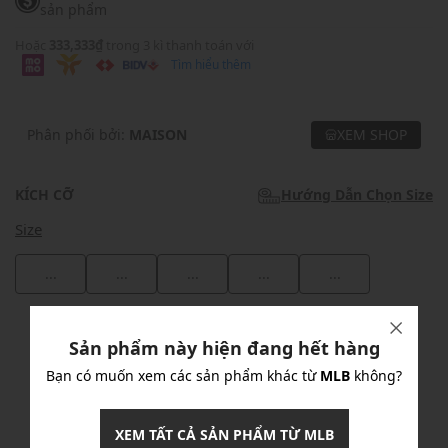
sản phẩm
Hoặc
333,333₫
trong 3 kì thanh toán với
Tìm hiểu thêm
Phân phối bởi:
MAISON
XEM SHOP
KÍCH CỠ
Hướng Dẫn Chọn Size
Size
...
...
...
...
...
Khuyến mãi
Sản phẩm này hiện đang hết hàng
Ưu Đãi 10% Cho Mọi Đơn Hàng
chi tiết
Bạn có muốn xem các sản phẩm khác từ
MLB
không?
XEM TẤT CẢ SẢN PHẨM TỪ MLB
Khuyến mãi