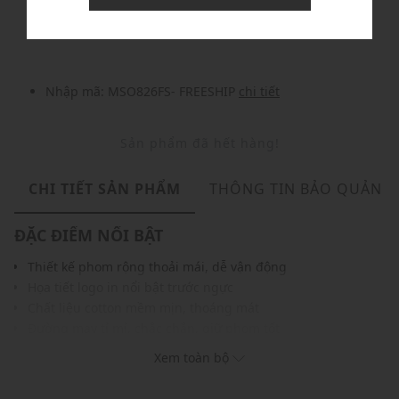
Nhập mã: MSOXINCHAO - Giảm ngay 10%
chi tiết
Nhập mã: MSO826FS- FREESHIP
chi tiết
Sản phẩm đã hết hàng!
CHI TIẾT SẢN PHẨM
THÔNG TIN BẢO QUẢN
ĐẶC ĐIỂM NỔI BẬT
Thiết kế phom rộng thoải mái, dễ vận động
Họa tiết logo in nổi bật trước ngực
Chất liệu cotton mềm mịn, thoáng mát
Đường may tỉ mỉ, chắc chắn, giữ phom tốt
Phù hợp phối cùng quần jeans, jogger hoặc quần short
Xem toàn bộ
THÔNG TIN SẢN PHẨM