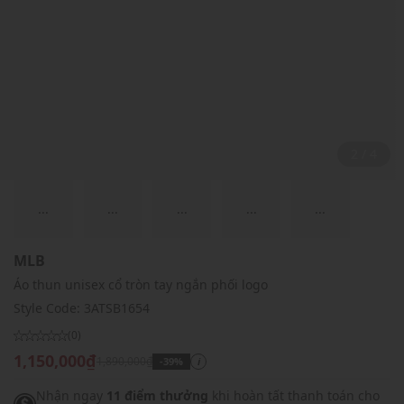
2 / 4
...
...
...
...
...
MLB
Áo thun unisex cổ tròn tay ngắn phối logo
Style Code:
3ATSB1654
(0)
1,150,000₫
1,890,000₫
-39%
i
Nhận ngay
11 điểm thưởng
khi hoàn tất thanh toán cho