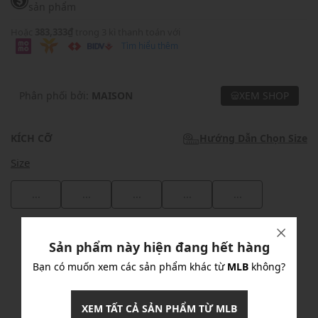
sản phẩm
Hoặc
383,333₫
trong 3 kì thanh toán với
Tìm hiểu thêm
Phân phối bởi:
MAISON
XEM SHOP
KÍCH CỠ
Hướng Dẫn Chọn Size
Size
...
...
...
...
...
Khuyến mãi
Sản phẩm này hiện đang hết hàng
Ưu Đãi 10% Cho Mọi Đơn Hàng
chi tiết
Bạn có muốn xem các sản phẩm khác từ
MLB
không?
XEM TẤT CẢ SẢN PHẨM TỪ MLB
Khuyến mãi