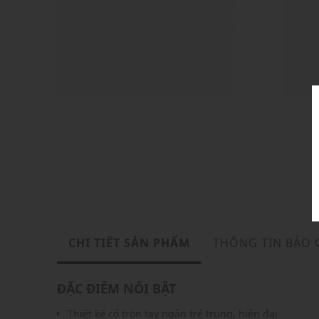
CHI TIẾT SẢN PHẨM
THÔNG TIN BẢO
ĐẶC ĐIỂM NỔI BẬT
Thiết kế cổ tròn tay ngắn trẻ trung, hiện đại