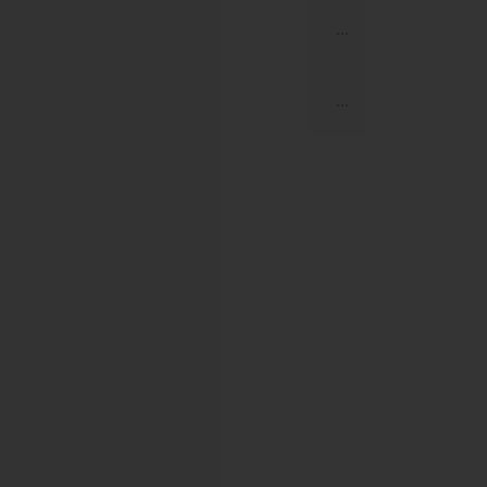
...
...