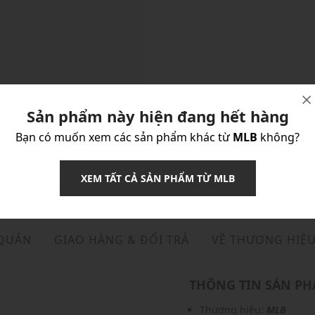
Sản phẩm này hiện đang hết hàng
Bạn có muốn xem các sản phẩm khác từ
MLB
không?
XEM TẤT CẢ SẢN PHẨM TỪ MLB
 QUẢN
GIAO HÀNG & ĐỔI TRẢ
VỀ THƯƠNG HIỆ
THÔNG TIN SẢN P
Thương hiệu:
MLB