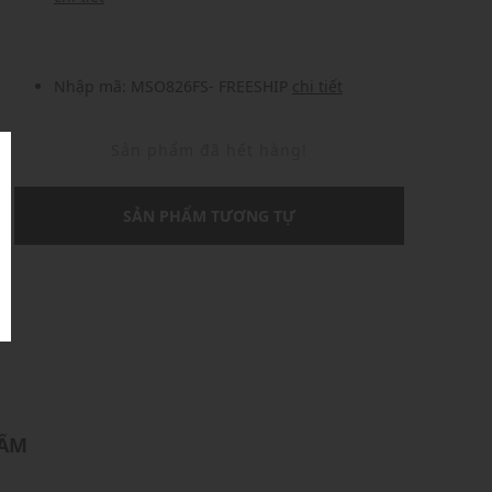
Nhập mã: MSO826FS- FREESHIP
chi tiết
Sản phẩm đã hết hàng!
SẢN PHẨM TƯƠNG TỰ
U
HẨM