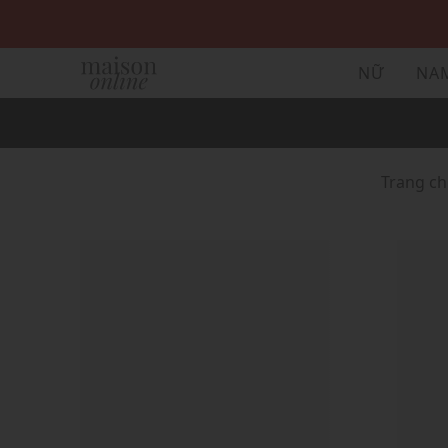
NỮ
NA
Trang c