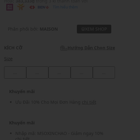
Hoặc
383,333₫
trong 3 kì thanh toán với
Tìm hiểu thêm
Phân phối bởi:
MAISON
XEM SHOP
KÍCH CỠ
Hướng Dẫn Chọn Size
Size
...
...
...
...
...
Khuyến mãi
Ưu Đãi 10% Cho Mọi Đơn Hàng
chi tiết
Khuyến mãi
Nhập mã: MSOXINCHAO - Giảm ngay 10%
chi tiết