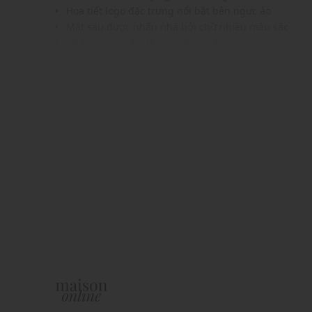
Họa tiết logo đặc trưng nổi bật bên ngực áo
Mặt sau được nhấn nhá bởi chữ nhiều màu sắc
Chất vải co giãn, thoải mái vận động cả ngày
Gam màu hiện đại dễ phối với nhiều phụ kiện