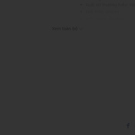
Xuất xứ thương hiệu: H
Giới tính: Unisex
Kiểu dáng:
Áo thun
Màu sắc: Black, White
Xem toàn bộ
Chất liệu: 100% Cotton
Hoạ tiết: In chữ
Phom áo: Rộng, thoải m
Thích hợp mặc trong các d
Xu hướng theo mùa: Sử 