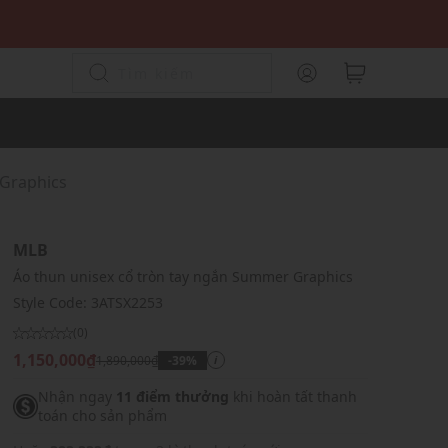
 Graphics
MLB
Áo thun unisex cổ tròn tay ngắn Summer Graphics
Style Code:
3ATSX2253
(0)
1,150,000₫
1,890,000₫
-39%
i
Nhận ngay
11 điểm thưởng
khi hoàn tất thanh
toán cho sản phẩm