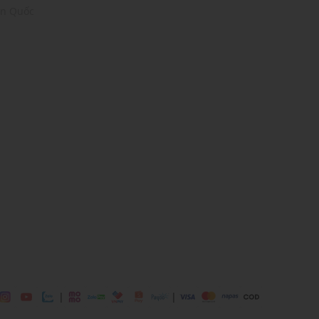
àn Quốc
ái
ịp: Đi chơi, đi làm....
dụng được tất cả các mùa trong năm
|
|