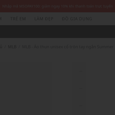
Nhập mã MSOPAY100: giảm ngay 10% khi thanh toán trực tuyến
Nhập mã: MSOXINCHAO - Giảm 10% đơn đầu cho thành viên mới!
M
TRẺ EM
LÀM ĐẸP
ĐỒ GIA DỤNG
Nhập mã MSOPAY100: giảm ngay 10% khi thanh toán trực tuyến
Nhập mã: MSOXINCHAO - Giảm 10% đơn đầu cho thành viên mới!
hủ
MLB
MLB - Áo thun unisex cổ tròn tay ngắn Summer
...
...
...