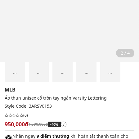
2 / 4
...
...
...
...
...
MLB
Áo thun unisex cổ tròn tay ngắn Varsity Lettering
Style Code:
3ARSV0153
(0)
950,000₫
1,590,000₫
-40%
i
Nhận ngay
9 điểm thưởng
khi hoàn tất thanh toán cho