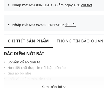
Nhập mã: MSOXINCHAO - Giảm ngay 10%
chi tiết
Nhập mã: MSO826FS- FREESHIP
chi tiết
CHI TIẾT SẢN PHẨM
THÔNG TIN BẢO QUẢN
ĐẶC ĐIỂM NỔI BẬT
Bo viền cổ áo tinh tế
Họa tiết chữ được in nổi bật giữa áo
Gấu áo bo nhẹ
Chất vải mềm mịn, dễ chịu
Thiết kế logo bóng chày in ở dưới góc trái
Xem toàn bộ
Gam màu hiện đại dễ dàng phối với nhiều trang phục và
phụ kiện
THÔNG TIN SẢN PHẨM