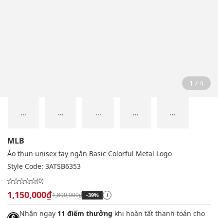
1 / 4
...
...
...
...
...
MLB
Áo thun unisex tay ngắn Basic Colorful Metal Logo
Style Code:
3ATSB6353
(0)
1,150,000₫
1,890,000₫
-39%
i
Nhận ngay
11 điểm thưởng
khi hoàn tất thanh toán cho