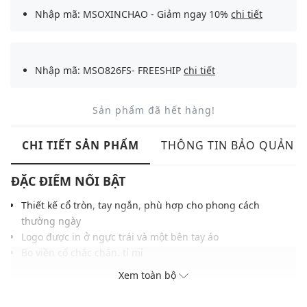
Nhập mã: MSOXINCHAO - Giảm ngay 10%
chi tiết
Nhập mã: MSO826FS- FREESHIP
chi tiết
Sản phẩm đã hết hàng!
CHI TIẾT SẢN PHẨM
THÔNG TIN BẢO QUẢN
ĐẶC ĐIỂM NỔI BẬT
Thiết kế cổ tròn, tay ngắn, phù hợp cho phong cách
thường ngày
Logo được in ở ngực trái và một bên tay áo
Bo viền cổ chắc chắn, tỉ mỉ
Chất vải cotton mềm mại, co giãn nhẹ, thấm hút tốt
Xem toàn bộ
Phù hợp phối cùng quần jeans, jogger hoặc quần short
THÔNG TIN SẢN PHẨM