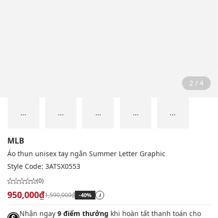
2 / 4
...
...
...
...
...
MLB
Áo thun unisex tay ngắn Summer Letter Graphic
Style Code:
3ATSX0553
(0)
950,000₫
1,590,000₫
-40%
i
Nhận ngay
9 điểm thưởng
khi hoàn tất thanh toán cho