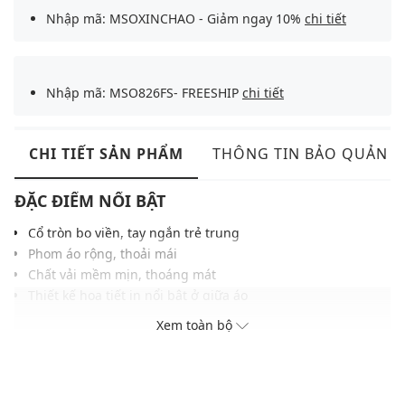
Nhập mã: MSOXINCHAO - Giảm ngay 10%
chi tiết
Nhập mã: MSO826FS- FREESHIP
chi tiết
CHI TIẾT SẢN PHẨM
THÔNG TIN BẢO QUẢN
ĐẶC ĐIỂM NỔI BẬT
Cổ tròn bo viền, tay ngắn trẻ trung
Phom áo rộng, thoải mái
Chất vải mềm mịn, thoáng mát
Thiết kế họa tiết in nổi bật ở giữa áo
Gam màu hiện đại dễ dàng phối với nhiều trang phục và
Xem toàn bộ
phụ kiện
THÔNG TIN SẢN PHẨM
Thương hiệu:
MLB