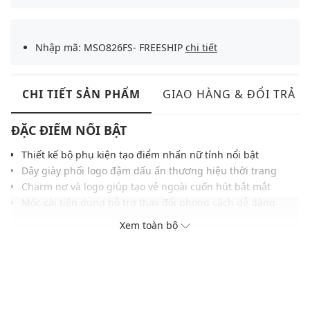
Nhập mã: MSO826FS- FREESHIP
chi tiết
CHI TIẾT SẢN PHẨM
GIAO HÀNG & ĐỔI TRẢ
ĐẶC ĐIỂM NỔI BẬT
Thiết kế bộ phụ kiện tạo điểm nhấn nữ tính nổi bật
Dây giày phối logo đậm dấu ấn thương hiệu thời trang
Charm nơ và logo giúp tạo vẻ ngoài cuốn hút bắt mắt
Móc cài tiện dụng hỗ trợ thay đổi phong cách dễ dàng
Chất liệu hoàn thiện tỉ mỉ tăng độ bền sử dụng lâu dài
Xem toàn bộ
Kích thước gọn gàng phù hợp với nhiều kiểu giày
THÔNG TIN SẢN PHẨM
Thương hiệu:
MLB
Xuất xứ thương hiệu: Hàn Quốc