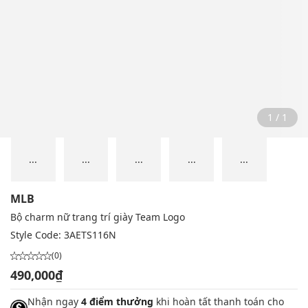
1 / 1
...
...
...
...
...
MLB
Bộ charm nữ trang trí giày Team Logo
Style Code:
3AETS116N
(0)
490,000₫
Nhận ngay
4 điểm thưởng
khi hoàn tất thanh toán cho