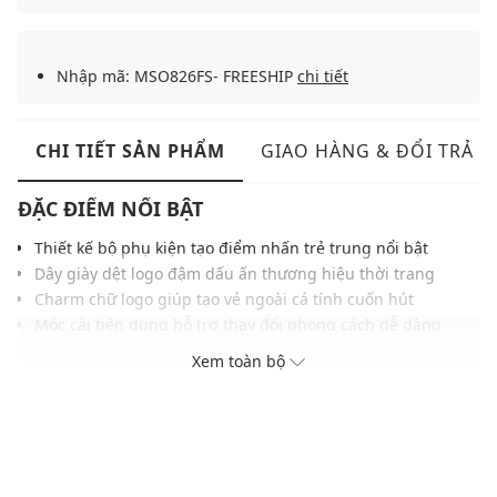
Nhập mã: MSO826FS- FREESHIP
chi tiết
CHI TIẾT SẢN PHẨM
GIAO HÀNG & ĐỔI TRẢ
ĐẶC ĐIỂM NỔI BẬT
Thiết kế bộ phụ kiện tạo điểm nhấn trẻ trung nổi bật
Dây giày dệt logo đậm dấu ấn thương hiệu thời trang
Charm chữ logo giúp tạo vẻ ngoài cá tính cuốn hút
Móc cài tiện dụng hỗ trợ thay đổi phong cách dễ dàng
Chất liệu hoàn thiện tỉ mỉ tăng độ bền sử dụng lâu dài
Xem toàn bộ
Phù hợp trang trí giày sneakers, phụ kiện hằng ngày
THÔNG TIN SẢN PHẨM
Thương hiệu:
MLB
Xuất xứ thương hiệu: Hàn Quốc