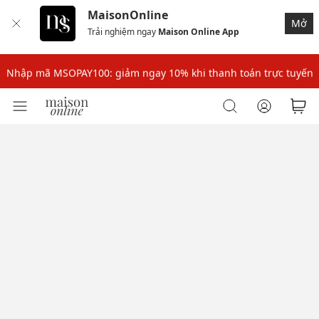
MaisonOnline
Mở
Trải nghiệm ngay
Maison Online App
Nhập mã: MSOXINCHAO - Giảm 10% đơn đầu cho thành viên mới!
Nhập mã MSOPAY100: giảm ngay 10% khi thanh toán trực tuyến
Nhập mã: MSOXINCHAO - Giảm 10% đơn đầu cho thành viên mới!
Nhập mã MSOPAY100: giảm ngay 10% khi thanh toán trực tuyến
Nhập mã: MSOXINCHAO - Giảm 10% đơn đầu cho thành viên mới!