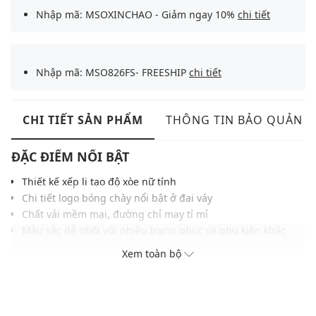
Nhập mã: MSOXINCHAO - Giảm ngay 10%
chi tiết
Nhập mã: MSO826FS- FREESHIP
chi tiết
CHI TIẾT SẢN PHẨM
THÔNG TIN BẢO QUẢN
ĐẶC ĐIỂM NỔI BẬT
Thiết kế xếp li tạo độ xòe nữ tính
Chi tiết logo bóng chày nổi bật ở đai váy
Chất vải mềm mại, đường chỉ may tỉ mỉ
Màu sắc dễ phối với nhiều trang phục và phụ kiện khác
nhau
Xem toàn bộ
THÔNG TIN SẢN PHẨM
Thương hiệu:
MLB
Xuất xứ thương hiệu: Hàn Quốc