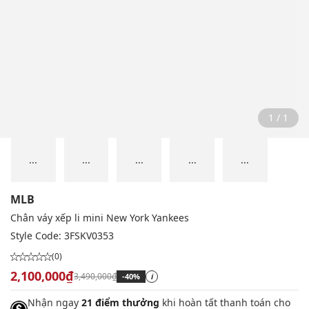
1 / 1
...
...
...
...
...
MLB
Chân váy xếp li mini New York Yankees
Style Code:
3FSKV0353
(0)
2,100,000₫
3,490,000₫
-40%
i
Nhận ngay
21 điểm thưởng
khi hoàn tất thanh toán cho