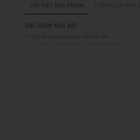
CHI TIẾT SẢN PHẨM
THÔNG TIN BẢO
ĐẶC ĐIỂM NỔI BẬT
Thiết kế quai ngang bản vừa hiện đại
Chi tiết logo bóng chày nổi bật trên quai dép
Mũi dép tròn, đế thấp
Đế có rãnh chống trơn trượt, tăng độ bám
Phong cách phóng khoáng, hiện đại, đa năng
Màu sắc trẻ trung, dễ dàng phối với nhiều trang ph