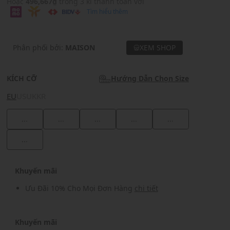
Hoặc
496,667₫
trong 3 kì thanh toán với
Tìm hiểu thêm
Phân phối bởi:
MAISON
XEM SHOP
KÍCH CỠ
Hướng Dẫn Chọn Size
EU
US
UK
KR
...
...
...
...
...
...
Khuyến mãi
Ưu Đãi 10% Cho Mọi Đơn Hàng
chi tiết
Khuyến mãi