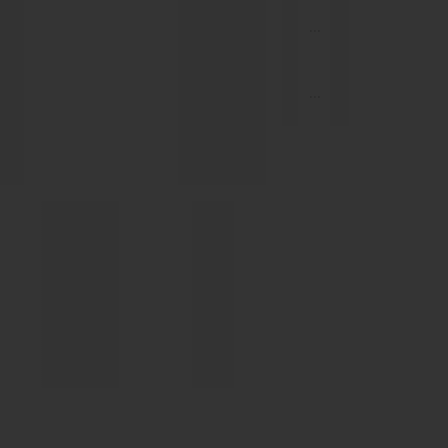
...
...