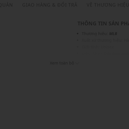
 QUẢN
GIAO HÀNG & ĐỔI TRẢ
VỀ THƯƠNG HIỆ
THÔNG TIN SẢN P
Thương hiệu:
MLB
Xuất xứ thương hiệu: H
Giới tính: Unisex
Kiểu dáng:
Dép quai nga
Màu sắc: Black, Ivory, S
Xem toàn bộ
ục và phụ kiện khác
Chất liệu: TBC
Dây quai: Mềm mại, dễ d
Thích hợp cho các dịp: Đi
Xu hướng theo mùa: Sử 