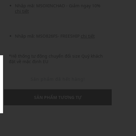
Nhập mã: MSOXINCHAO - Giảm ngay 10%
chi tiết
Nhập mã: MSO826FS- FREESHIP
chi tiết
*Hệ thống tự động chuyển đổi size Quý khách
đặt về mặc định EU
Sản phẩm đã hết hàng!
SẢN PHẨM TƯƠNG TỰ