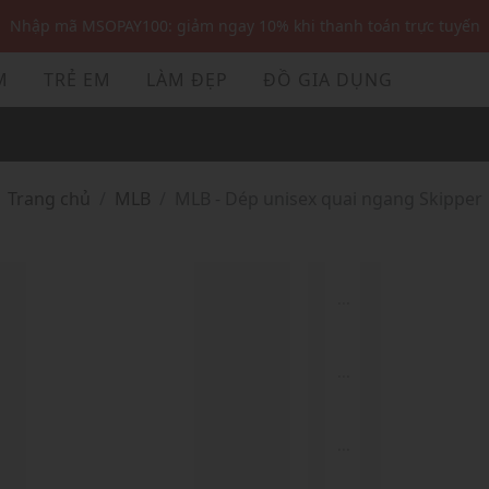
Nhập mã MSOPAY100: giảm ngay 10% khi thanh toán trực tuyến
Nhập mã: MSOXINCHAO - Giảm 10% đơn đầu cho thành viên mới!
M
TRẺ EM
LÀM ĐẸP
ĐỒ GIA DỤNG
Nhập mã MSOPAY100: giảm ngay 10% khi thanh toán trực tuyến
Nhập mã: MSOXINCHAO - Giảm 10% đơn đầu cho thành viên mới!
Trang chủ
MLB
MLB - Dép unisex quai ngang Skipper
...
...
...