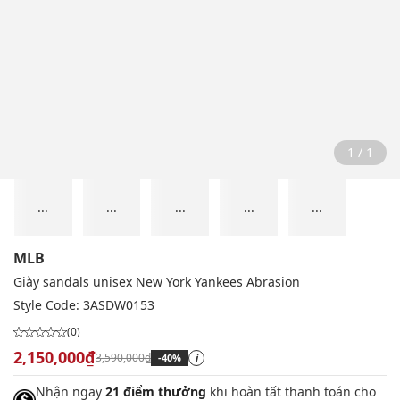
1 / 1
...
...
...
...
...
MLB
Giày sandals unisex New York Yankees Abrasion
Style Code:
3ASDW0153
(0)
2,150,000₫
3,590,000₫
-40%
i
Nhận ngay
21 điểm thưởng
khi hoàn tất thanh toán cho