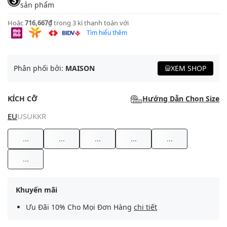
sản phẩm
Hoặc
716,667₫
trong 3 kì thanh toán với
Tìm hiểu thêm
Phân phối bởi:
MAISON
XEM SHOP
KÍCH CỠ
Hướng Dẫn Chọn Size
EU
US
UK
KR
...
...
...
...
...
...
Khuyến mãi
Ưu Đãi 10% Cho Mọi Đơn Hàng
chi tiết