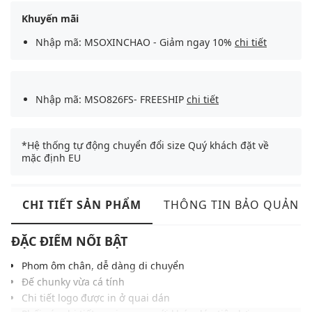
Khuyến mãi
Nhập mã: MSOXINCHAO - Giảm ngay 10%
chi tiết
Nhập mã: MSO826FS- FREESHIP
chi tiết
*Hệ thống tự động chuyển đổi size Quý khách đặt về
mặc định EU
CHI TIẾT SẢN PHẨM
THÔNG TIN BẢO QUẢN
ĐẶC ĐIỂM NỔI BẬT
Phom ôm chân, dễ dàng di chuyển
Đế chunky vừa cá tính
Chi tiết logo được in ở quai dán