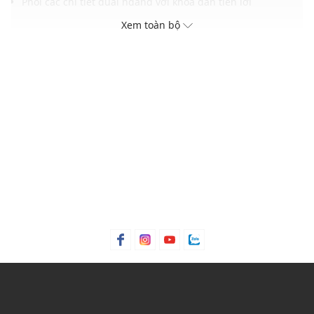
Phối các chi tiết quai ngang với khóa dán tiện lợi
Đế cao su với độ bền cao, chắc chắn mang lại độ ma sát tốt
Xem toàn bộ
Gam màu hiện đại dễ dàng phối với nhiều trang phục và
phụ kiện
THÔNG TIN SẢN PHẨM
Thương hiệu:
MLB
Xuất xứ thương hiệu: Hàn Quốc
Giới tính: Unisex
Kiểu dáng:
Giày sandals
Màu sắc: Black
Chất liệu: 100% Polyester
Quai ngang khóa dán dễ dàng điều chỉnh
Thoáng khí: Có lớp lót thoáng khí
Thích hợp dùng trong các dịp: Đi chơi, đi học,...
Xu hướng theo mùa: Sử dụng được tất cả các mùa trong
năm