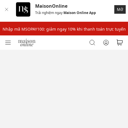
MaisonOnline
Mở
Trải nghiệm ngay
Maison Online App
Nhập mã: MSOXINCHAO - Giảm 10% đơn đầu cho thành viên mới!
Nhập mã MSOPAY100: giảm ngay 10% khi thanh toán trực tuyến
Nhập mã: MSOXINCHAO - Giảm 10% đơn đầu cho thành viên mới!
Nhập mã MSOPAY100: giảm ngay 10% khi thanh toán trực tuyến
Nhập mã: MSOXINCHAO - Giảm 10% đơn đầu cho thành viên mới!