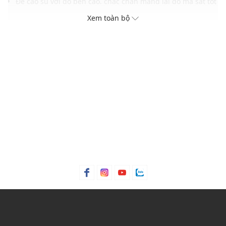
Đế cao su với độ bền cao, chắc chắn mang lại độ ma sát tốt
Gam màu hiện đại dễ dàng phối với nhiều trang phục và
Xem toàn bộ
phụ kiện
THÔNG TIN SẢN PHẨM
Thương hiệu:
MLB
Xuất xứ thương hiệu: Hàn Quốc
Giới tính: Unisex
Kiểu dáng:
Giày sneakers cổ thấp
Màu sắc: Black, Silver
Chất liệu: 100% Polyester
Logo: Được in trên lót trong
Mũi giày tròn, đế vừa
Dây quai: Dây thắt mảnh, có thể điều chỉnh
Thoáng khí: Có lớp lót thoáng khí
Thích hợp dùng trong các dịp: Đi làm, đi chơi,...
Xu hướng theo mùa: Sử dụng được tất cả các mùa trong
năm