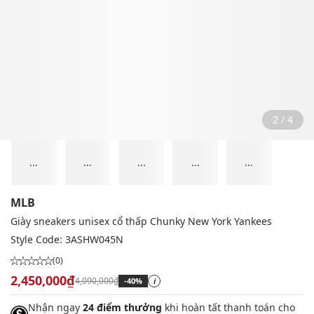
2 / 4
...
...
...
...
...
MLB
Giày sneakers unisex cổ thấp Chunky New York Yankees
Style Code:
3ASHW045N
(0)
2,450,000₫
4,090,000₫
-40%
i
Nhận ngay
24 điểm thưởng
khi hoàn tất thanh toán cho