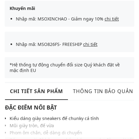
Khuyến mãi
Nhập mã: MSOXINCHAO - Giảm ngay 10%
chi tiết
Nhập mã: MSO826FS- FREESHIP
chi tiết
*Hệ thống tự động chuyển đổi size Quý khách đặt về
mặc định EU
CHI TIẾT SẢN PHẨM
THÔNG TIN BẢO QUẢN
ĐẶC ĐIỂM NỔI BẬT
Kiểu dáng giày sneakers đế chunky cá tính
Mũi giày tròn, đế vừa
Phom ôm chân, dễ dàng di chuyển