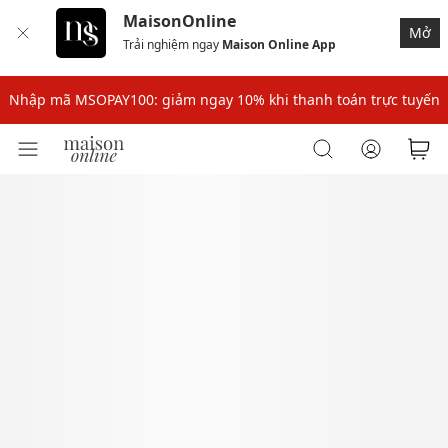
MaisonOnline
Mở
Trải nghiệm ngay
Maison Online App
Nhập mã: MSOXINCHAO - Giảm 10% đơn đầu cho thành viên mới!
Nhập mã MSOPAY100: giảm ngay 10% khi thanh toán trực tuyến
Nhập mã: MSOXINCHAO - Giảm 10% đơn đầu cho thành viên mới!
Nhập mã MSOPAY100: giảm ngay 10% khi thanh toán trực tuyến
Nhập mã: MSOXINCHAO - Giảm 10% đơn đầu cho thành viên mới!