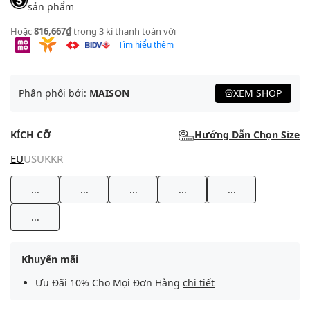
sản phẩm
Hoặc
816,667₫
trong 3 kì thanh toán với
Tìm hiểu thêm
Phân phối bởi:
MAISON
XEM SHOP
KÍCH CỠ
Hướng Dẫn Chọn Size
EU
US
UK
KR
...
...
...
...
...
...
Khuyến mãi
Ưu Đãi 10% Cho Mọi Đơn Hàng
chi tiết