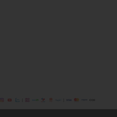
d, Silver
hane, 45% Polyester
|
|