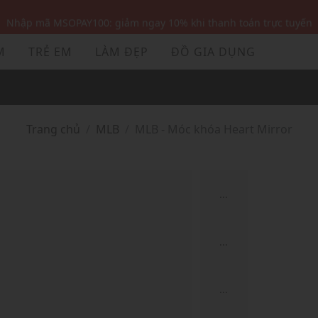
Nhập mã MSOPAY100: giảm ngay 10% khi thanh toán trực tuyến
Nhập mã: MSOXINCHAO - Giảm 10% đơn đầu cho thành viên mới!
M
TRẺ EM
LÀM ĐẸP
ĐỒ GIA DỤNG
Nhập mã MSOPAY100: giảm ngay 10% khi thanh toán trực tuyến
Nhập mã: MSOXINCHAO - Giảm 10% đơn đầu cho thành viên mới!
Trang chủ
MLB
MLB - Móc khóa Heart Mirror
...
...
...