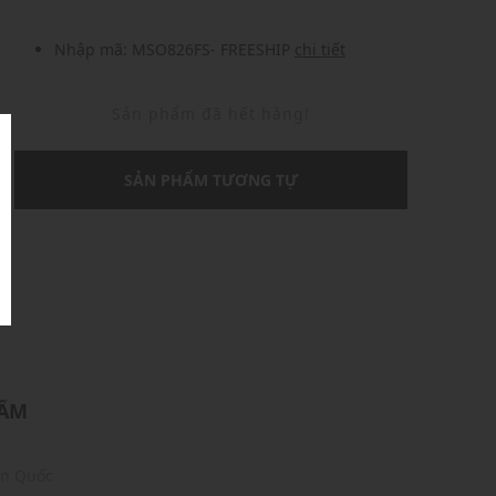
Nhập mã: MSO826FS- FREESHIP
chi tiết
Sản phẩm đã hết hàng!
SẢN PHẨM TƯƠNG TỰ
U
HẨM
àn Quốc