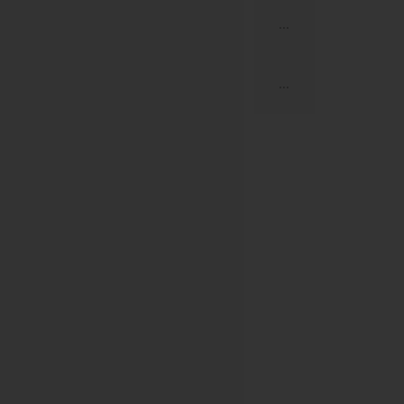
...
...