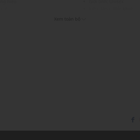
ơng hiệu
Giới tính: Unisex
h tế
Kiểu dáng:
Móc khoá
 hoặc chìa khóa
Màu sắc: Black, Pink, Re
Xem toàn bộ
trang
Chất liệu: 55% Polyuret