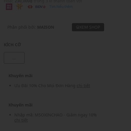
Hoặc
230,000₫
trong 3 kì thanh toán với
Tìm hiểu thêm
Phân phối bởi:
MAISON
XEM SHOP
KÍCH CỠ
...
Khuyến mãi
Ưu Đãi 10% Cho Mọi Đơn Hàng
chi tiết
Khuyến mãi
Nhập mã: MSOXINCHAO - Giảm ngay 10%
chi tiết