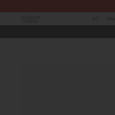
NỮ
NA