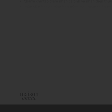
Charm chữ tạo điểm nhấn cá tính và nhận diện thư
Phần viền bọc da tổng hợp mềm mại, hoàn thiện tin
Khoen kim loại chắc chắn, dễ gắn vào túi xách, balo
Phù hợp làm phụ kiện trang trí hoặc quà tặng thời 