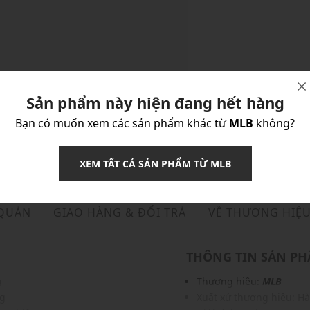
Sản phẩm này hiện đang hết hàng
Bạn có muốn xem các sản phẩm khác từ
MLB
không?
XEM TẤT CẢ SẢN PHẨM TỪ MLB
 QUẢN
GIAO HÀNG & ĐỔI TRẢ
VỀ THƯƠNG HIỆ
THÔNG TIN SẢN P
g
Thương hiệu:
MLB
ng
Xuất xứ thương hiệu: H