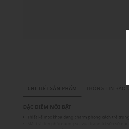
CHI TIẾT SẢN PHẨM
THÔNG TIN BẢO
ĐẶC ĐIỂM NỔI BẬT
Thiết kế móc khóa dạng charm phong cách trẻ trun
Mặt trái tim phối gương soi vừa trang trí vừa sử dụ