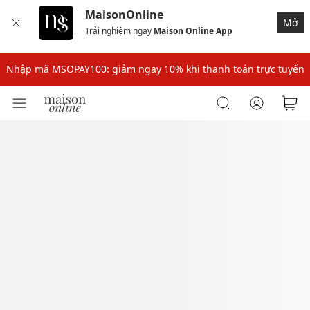
MaisonOnline
Mở
Trải nghiệm ngay
Maison Online App
Nhập mã: MSOXINCHAO - Giảm 10% đơn đầu cho thành viên mới!
Nhập mã MSOPAY100: giảm ngay 10% khi thanh toán trực tuyến
Nhập mã: MSOXINCHAO - Giảm 10% đơn đầu cho thành viên mới!
Nhập mã MSOPAY100: giảm ngay 10% khi thanh toán trực tuyến
Nhập mã: MSOXINCHAO - Giảm 10% đơn đầu cho thành viên mới!