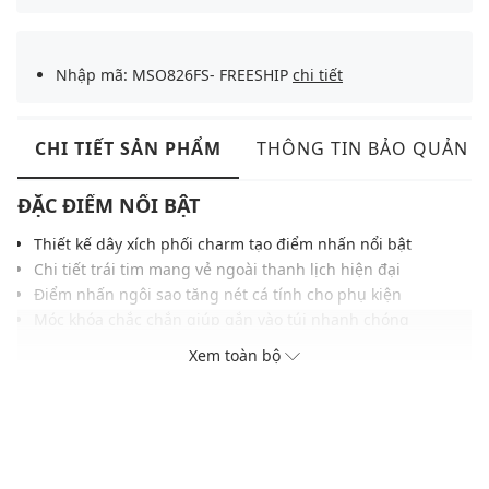
Nhập mã: MSO826FS- FREESHIP
chi tiết
CHI TIẾT SẢN PHẨM
THÔNG TIN BẢO QUẢN
ĐẶC ĐIỂM NỔI BẬT
Thiết kế dây xích phối charm tạo điểm nhấn nổi bật
Chi tiết trái tim mang vẻ ngoài thanh lịch hiện đại
Điểm nhấn ngôi sao tăng nét cá tính cho phụ kiện
Móc khóa chắc chắn giúp gắn vào túi nhanh chóng
Chất liệu kim loại bền bỉ phù hợp sử dụng mỗi ngày
Xem toàn bộ
Kích thước gọn gàng dễ phối cùng nhiều kiểu túi
THÔNG TIN SẢN PHẨM
Thương hiệu:
MLB
Xuất xứ thương hiệu: Hàn Quốc