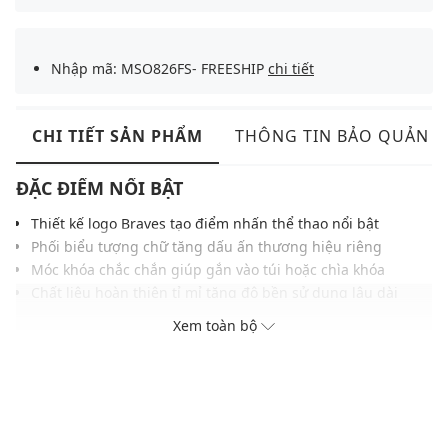
Nhập mã: MSO826FS- FREESHIP
chi tiết
CHI TIẾT SẢN PHẨM
THÔNG TIN BẢO QUẢN
ĐẶC ĐIỂM NỔI BẬT
Thiết kế logo Braves tạo điểm nhấn thể thao nổi bật
Phối biểu tượng chữ tăng dấu ấn thương hiệu riêng
Móc khóa chắc chắn giúp gắn vào túi hoặc chìa khóa
Chất liệu hoàn thiện tỉ mỉ tăng độ bền sử dụng lâu dài
Kích thước nhỏ gọn thuận tiện mang theo mỗi ngày
Xem toàn bộ
Màu sắc nổi bật phù hợp nhiều phong cách thời trang
THÔNG TIN SẢN PHẨM
Thương hiệu:
MLB
Xuất xứ thương hiệu: Hàn Quốc