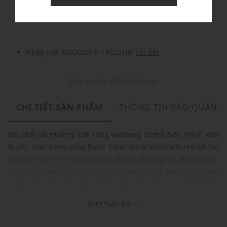
Nhập mã: MSOXINCHAO - Giảm ngay 10%
chi tiết
Nhập mã: MSO826FS- FREESHIP
chi tiết
Sản phẩm đã hết hàng!
CHI TIẾT SẢN PHẨM
THÔNG TIN BẢO QUẢN
Với chất vải thoáng mát cùng webbing có thể điều chỉnh kích
thước, nón bóng chày Basic Color Block Unstructured sẽ tạo
cho bạn cảm giác thoải mái và phóng khoáng khi đội lên đầu.
Bổ sung thêm cho vẻ ngoài thời thượng là cách phối màu
color-block làm nên điểm nhấn độc đáo. Cho dù là hoạt động
thể thao hay thường ngày, nón bóng chày Basic Color Block
Xem toàn bộ
Unstructured luôn là phụ kiện hoàn hảo để thể hiện phong
cách cá nhân vượt trội.