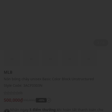
2 / 4
...
...
...
...
...
MLB
Nón bóng chày unisex Basic Color Block Unstructured
Style Code:
3ACP3303N
(0)
500,000₫
990,000₫
-49%
i
Nhận ngay
5 điểm thưởng
khi hoàn tất thanh toán cho