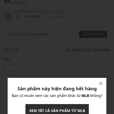
sản phẩm
Hoặc
166,667₫
trong 3 kì thanh toán với
Tìm hiểu thêm
Phân phối bởi:
MAISON
XEM SHOP
KÍCH CỠ
Hướng Dẫn Chọn Size
Size
...
Khuyến mãi
Sản phẩm này hiện đang hết hàng
Ưu Đãi 10% Cho Mọi Đơn Hàng
chi tiết
Bạn có muốn xem các sản phẩm khác từ
MLB
không?
XEM TẤT CẢ SẢN PHẨM TỪ MLB
Khuyến mãi