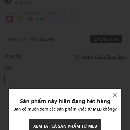
sản phẩm
Hoặc
250,000₫
trong 3 kì thanh toán với
Tìm hiểu thêm
Phân phối bởi:
MAISON
XEM SHOP
KÍCH CỠ
Hướng Dẫn Chọn Size
Size
...
Khuyến mãi
Sản phẩm này hiện đang hết hàng
Ưu Đãi 10% Cho Mọi Đơn Hàng
chi tiết
Bạn có muốn xem các sản phẩm khác từ
MLB
không?
XEM TẤT CẢ SẢN PHẨM TỪ MLB
Khuyến mãi