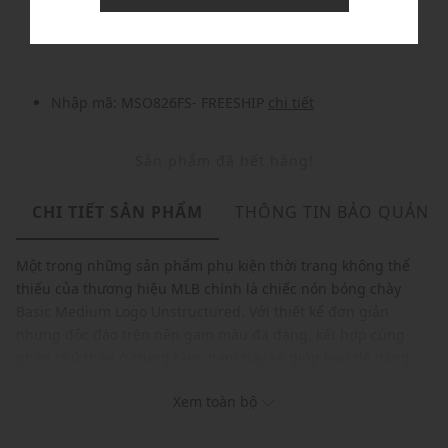
Nhập mã: MSOXINCHAO - Giảm ngay 10%
chi tiết
Nhập mã: MSO826FS- FREESHIP
chi tiết
Sản phẩm đã hết hàng!
CHI TIẾT SẢN PHẨM
THÔNG TIN BẢO QUẢN
Một trong những sản phẩm phụ kiện thời trang không thể
thiếu của thương hiệu MLB chính là chiếc nón bóng chày
Basic Medium Logo Unstructured. Với thiết kế đơn giản
nhưng độc đáo trên nền gam màu đa dạng, kết hợp cùng
phần chữ thêu ở trung tâm, item này sẽ giúp bạn dễ dàng
thể hiện phong cách năng động, cá tính của mình.
Xem toàn bộ
Webbing điều chỉnh kích thước đằng sau
Chất vải cao cấp thoáng mát và co giãn tạo cảm giác thoải