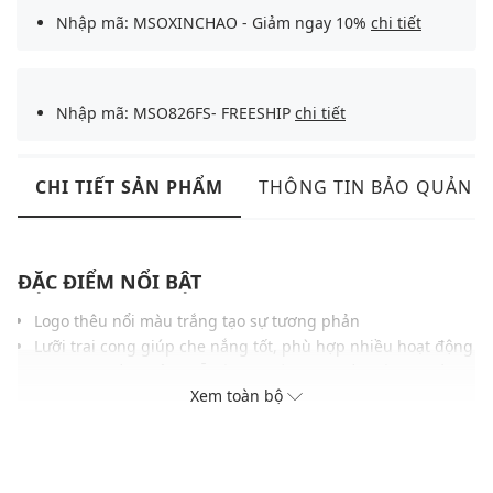
Nhập mã: MSOXINCHAO - Giảm ngay 10%
chi tiết
Nhập mã: MSO826FS- FREESHIP
chi tiết
CHI TIẾT SẢN PHẨM
THÔNG TIN BẢO QUẢN
ĐẶC ĐIỂM NỔI BẬT
Logo thêu nổi màu trắng tạo sự tương phản
Lưỡi trai cong giúp che nắng tốt, phù hợp nhiều hoạt động
Webbing điều chỉnh dễ dàng, phù hợp nhiều kích cỡ đầu
Xem toàn bộ
Chất liệu cotton mềm, thoáng khí, thấm hút mồ hôi tốt
Phong cách thể thao, dễ phối cùng nhiều trang phục hàng
ngày
THÔNG TIN SẢN PHẨM