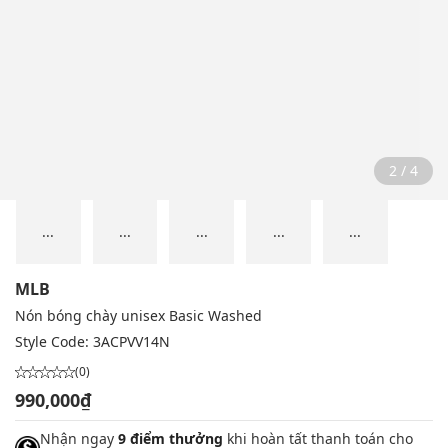
2 / 4
...
...
...
...
...
MLB
Nón bóng chày unisex Basic Washed
Style Code:
3ACPVV14N
(0)
990,000₫
Nhận ngay
9 điểm thưởng
khi hoàn tất thanh toán cho