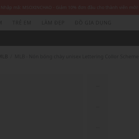
Nhập mã: MSOXINCHAO - Giảm 10% đơn đầu cho thành viên mới!
Nhập mã MSOPAY100: giảm ngay 10% khi thanh toán trực tuyến
M
TRẺ EM
LÀM ĐẸP
ĐỒ GIA DỤNG
Nhập mã: MSOXINCHAO - Giảm 10% đơn đầu cho thành viên mới!
MLB
MLB - Nón bóng chày unisex Lettering Collor Schem
...
...
...