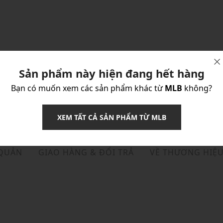
Sản phẩm này hiện đang hết hàng
Bạn có muốn xem các sản phẩm khác từ
MLB
không?
XEM TẤT CẢ SẢN PHẨM TỪ MLB
 QUẢN
GIAO HÀNG & ĐỔI TRẢ
VỀ THƯƠNG HIỆ