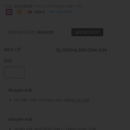
Hoặc
200,000₫
trong 3 kì thanh toán với
Tìm hiểu thêm
Phân phối bởi:
MAISON
XEM SHOP
KÍCH CỠ
Hướng Dẫn Chọn Size
Size
...
Khuyến mãi
Ưu Đãi 10% Cho Mọi Đơn Hàng
chi tiết
Khuyến mãi
Nhập mã: MSOXINCHAO - Giảm ngay 10%