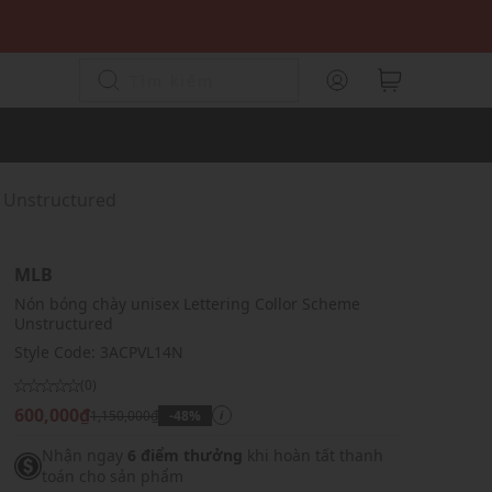
e Unstructured
MLB
Nón bóng chày unisex Lettering Collor Scheme
Unstructured
Style Code:
3ACPVL14N
(0)
600,000₫
1,150,000₫
-48%
i
Nhận ngay
6 điểm thưởng
khi hoàn tất thanh
toán cho sản phẩm