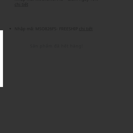
chi tiết
Nhập mã: MSO826FS- FREESHIP
chi tiết
Sản phẩm đã hết hàng!
U