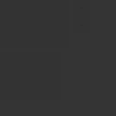
...
...