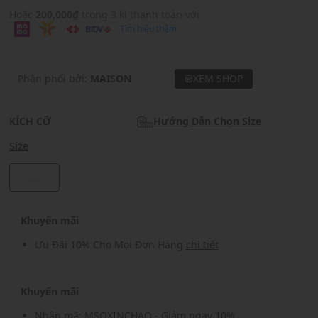
Hoặc
200,000₫
trong 3 kì thanh toán với
Tìm hiểu thêm
Phân phối bởi:
MAISON
XEM SHOP
KÍCH CỠ
Hướng Dẫn Chọn Size
Size
...
Khuyến mãi
Ưu Đãi 10% Cho Mọi Đơn Hàng
chi tiết
Khuyến mãi
Nhập mã: MSOXINCHAO - Giảm ngay 10%