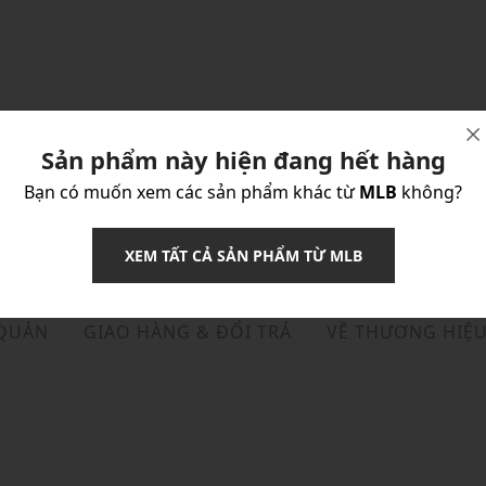
Sản phẩm này hiện đang hết hàng
Bạn có muốn xem các sản phẩm khác từ
MLB
không?
XEM TẤT CẢ SẢN PHẨM TỪ MLB
 QUẢN
GIAO HÀNG & ĐỔI TRẢ
VỀ THƯƠNG HIỆ