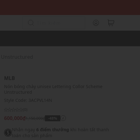
e Unstructured
MLB
Nón bóng chày unisex Lettering Collor Scheme
Unstructured
Style Code:
3ACPVL14N
(0)
600,000₫
1,150,000₫
-48%
i
Nhận ngay
6 điểm thưởng
khi hoàn tất thanh
toán cho sản phẩm