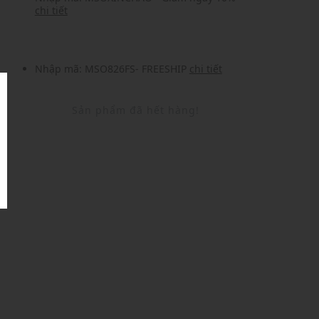
chi tiết
Nhập mã: MSO826FS- FREESHIP
chi tiết
Sản phẩm đã hết hàng!
U