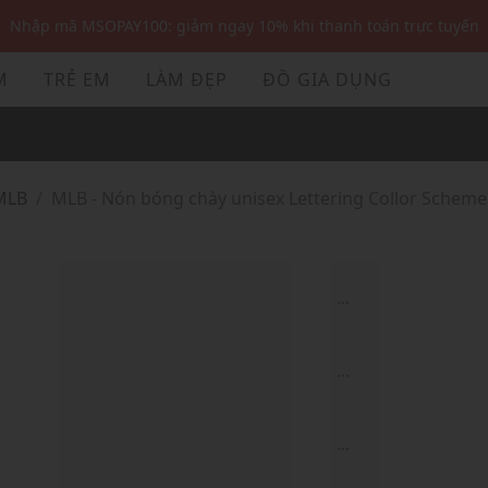
Nhập mã MSOPAY100: giảm ngay 10% khi thanh toán trực tuyến
Nhập mã: MSOXINCHAO - Giảm 10% đơn đầu cho thành viên mới!
M
TRẺ EM
LÀM ĐẸP
ĐỒ GIA DỤNG
Nhập mã MSOPAY100: giảm ngay 10% khi thanh toán trực tuyến
Nhập mã: MSOXINCHAO - Giảm 10% đơn đầu cho thành viên mới!
MLB
MLB - Nón bóng chày unisex Lettering Collor Schem
...
...
...