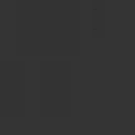
...
...