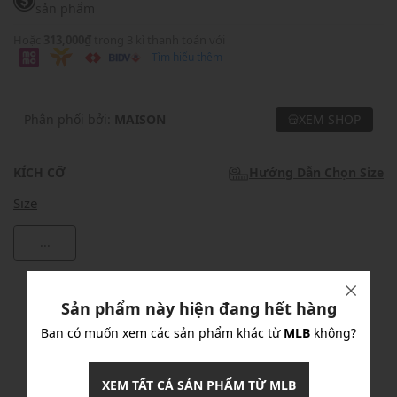
sản phẩm
Hoặc
313,000₫
trong 3 kì thanh toán với
Tìm hiểu thêm
Phân phối bởi:
MAISON
XEM SHOP
KÍCH CỠ
Hướng Dẫn Chọn Size
Size
...
Khuyến mãi
Sản phẩm này hiện đang hết hàng
Ưu Đãi 10% Cho Mọi Đơn Hàng
chi tiết
Bạn có muốn xem các sản phẩm khác từ
MLB
không?
XEM TẤT CẢ SẢN PHẨM TỪ MLB
Khuyến mãi