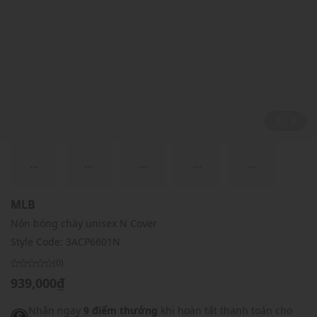
2 / 4
...
...
...
...
...
MLB
Nón bóng chày unisex N Cover
Style Code:
3ACP6601N
(0)
939,000₫
Nhận ngay
9 điểm thưởng
khi hoàn tất thanh toán cho