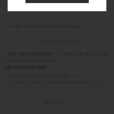
Nhập mã: MSOXINCHAO - Giảm ngay 10%
chi tiết
Nhập mã: MSO826FS- FREESHIP
chi tiết
Sản phẩm đã hết hàng!
CHI TIẾT SẢN PHẨM
THÔNG TIN BẢO QUẢN
ĐẶC ĐIỂM NỔI BẬT
Webbing điều chỉnh kích thước đằng sau
Logo bóng chày được thêu nổi bật ở mặt trước của nón
Chất vải thoáng mát, co giãn tạo cảm giác thoải mái
Gam màu dễ phối với nhiều trang phục và phụ kiện
THÔNG TIN SẢN PHẨM
Xem toàn bộ
Thương hiệu:
MLB