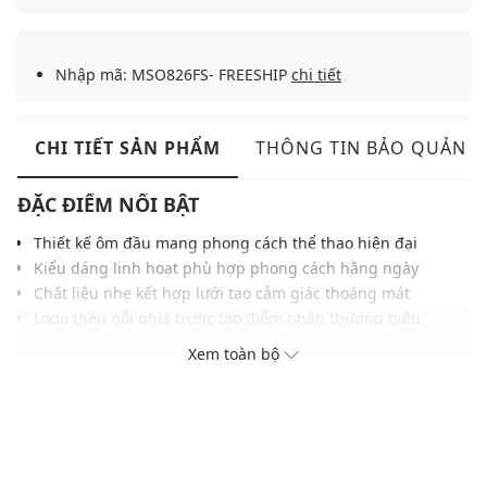
Nhập mã: MSO826FS- FREESHIP
chi tiết
CHI TIẾT SẢN PHẨM
THÔNG TIN BẢO QUẢN
ĐẶC ĐIỂM NỔI BẬT
Thiết kế ôm đầu mang phong cách thể thao hiện đại
Kiểu dáng linh hoạt phù hợp phong cách hằng ngày
Chất liệu nhẹ kết hợp lưới tạo cảm giác thoáng mát
Logo thêu nổi phía trước tạo điểm nhấn thương hiệu
Phần lưới sau hỗ trợ lưu thông không khí hiệu quả
Xem toàn bộ
Vành cong chắc chắn giúp che nắng và giữ phom tốt
Phối màu tương phản dễ kết hợp nhiều trang phục
THÔNG TIN SẢN PHẨM
Thương hiệu:
MLB