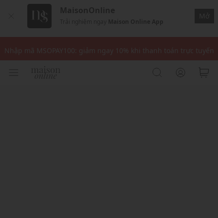
MaisonOnline
Mở
Trải nghiệm ngay
Maison Online App
Nhập mã: MSOXINCHAO - Giảm 10% đơn đầu cho thành viên mới!
Nhập mã MSOPAY100: giảm ngay 10% khi thanh toán trực tuyến
Nhập mã: MSOXINCHAO - Giảm 10% đơn đầu cho thành viên mới!
Nhập mã MSOPAY100: giảm ngay 10% khi thanh toán trực tuyến
Nhập mã: MSOXINCHAO - Giảm 10% đơn đầu cho thành viên mới!