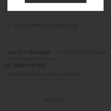
Nhập mã: MSOXINCHAO - Giảm ngay 10%
chi tiết
Nhập mã: MSO826FS- FREESHIP
chi tiết
Sản phẩm đã hết hàng!
CHI TIẾT SẢN PHẨM
THÔNG TIN BẢO QUẢN
ĐẶC ĐIỂM NỔI BẬT
Thiết kế cổ điển với logo thêu nổi mặt trước
Dáng ôm vừa vặn, phù hợp nhiều dáng đầu
Phần vành cong giúp che nắng hiệu quả, tôn gương mặt
Dây khóa điều chỉnh phía sau linh hoạt thay đổi kích cỡ
Chất liệu cotton thoáng khí, bền màu, dễ vệ sinh
Xem toàn bộ
Gam màu trung tính, dễ phối với mọi trang phục
THÔNG TIN SẢN PHẨM