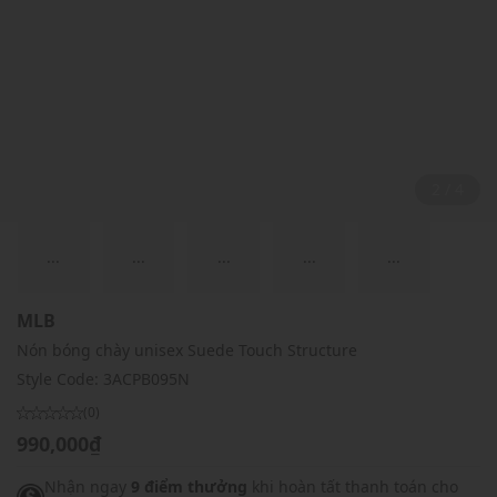
2 / 4
...
...
...
...
...
MLB
Nón bóng chày unisex Suede Touch Structure
Style Code:
3ACPB095N
(0)
990,000₫
Nhận ngay
9 điểm thưởng
khi hoàn tất thanh toán cho