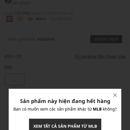
sản phẩm
Hoặc
330,000₫
trong 3 kì thanh toán với
Tìm hiểu thêm
Phân phối bởi:
MAISON
XEM SHOP
KÍCH CỠ
Hướng Dẫn Chọn Size
Size
...
Khuyến mãi
Sản phẩm này hiện đang hết hàng
Ưu Đãi 10% Cho Mọi Đơn Hàng
chi tiết
Bạn có muốn xem các sản phẩm khác từ
MLB
không?
XEM TẤT CẢ SẢN PHẨM TỪ MLB
Khuyến mãi