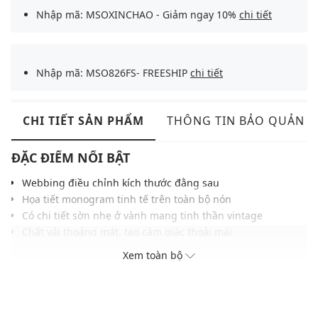
Nhập mã: MSOXINCHAO - Giảm ngay 10%
chi tiết
Nhập mã: MSO826FS- FREESHIP
chi tiết
CHI TIẾT SẢN PHẨM
THÔNG TIN BẢO QUẢN
ĐẶC ĐIỂM NỔI BẬT
Webbing điều chỉnh kích thước đằng sau
Họa tiết monogram tinh tế trên toàn bộ nón
Có chi tiết sờn nhẹ ở vành mang tinh thần vintage
Chất vải thoáng mát, tạo cảm giác thoải mái
Kiểu dáng basic, dễ phối với nhiều outfit thường ngày
Xem toàn bộ
THÔNG TIN SẢN PHẨM
Thương hiệu:
MLB
Xuất xứ thương hiệu: Hàn Quốc