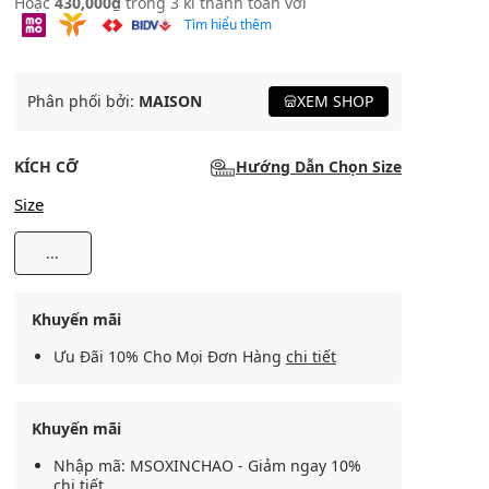
Hoặc
430,000₫
trong 3 kì thanh toán với
Tìm hiểu thêm
Phân phối bởi:
MAISON
XEM SHOP
KÍCH CỠ
Hướng Dẫn Chọn Size
Size
...
Khuyến mãi
Ưu Đãi 10% Cho Mọi Đơn Hàng
chi tiết
Khuyến mãi
Nhập mã: MSOXINCHAO - Giảm ngay 10%
chi tiết