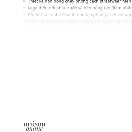
Thiết kế nón bóng chày phong cách streetwear hiện
Logo thêu nổi phía trước và bên hông tạo điểm nhấ
Chi tiết rách nhẹ ở vành nón tạo phong cách vintag
Chất liệu cotton bền đẹp, thoáng khí, thoải mái khi đ
Khóa điều chỉnh phía sau linh hoạt, phù hợp nhiều 
Gam màu trung tính, dễ phối với áo thun, hoodie, 