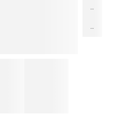
...
...