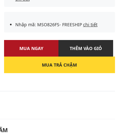
Nhập mã: MSO826FS- FREESHIP
chi tiết
MUA NGAY
THÊM VÀO GIỎ
MUA TRẢ CHẬM
HẨM