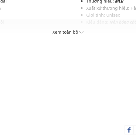
 đại
Thương hiệu:
MLB
n
Xuất xứ thương hiệu: H
e
Giới tính: Unisex
ội
Kiểu dáng:
Nón bóng ch
cỡ đầu
Màu sắc: Pink, Brown, N
Xem toàn bộ
denim
Chất liệu: 100% Cotton
Hoạ tiết: Mài rách
Thích hợp đội trong các d
Xu hướng theo mùa: Sử 