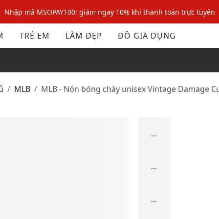
Nhập mã MSOPAY100: giảm ngay 10% khi thanh toán trực tuyến
Nhập mã: MSOXINCHAO - Giảm 10% đơn đầu cho thành viên mới!
M
TRẺ EM
LÀM ĐẸP
ĐỒ GIA DỤNG
Nhập mã MSOPAY100: giảm ngay 10% khi thanh toán trực tuyến
Nhập mã: MSOXINCHAO - Giảm 10% đơn đầu cho thành viên mới!
ủ
MLB
MLB - Nón bóng chày unisex Vintage Damage C
...
...
...