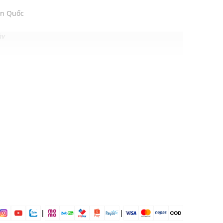
àn Quốc
ày
avy, Grey, Neon Orange
ịp: Đi chơi, hoạt động ngoài trời....
dụng được tất cả các mùa trong năm
|
|