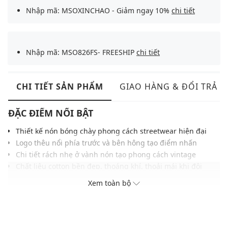
Nhập mã: MSOXINCHAO - Giảm ngay 10%
chi tiết
Nhập mã: MSO826FS- FREESHIP
chi tiết
CHI TIẾT SẢN PHẨM
GIAO HÀNG & ĐỔI TRẢ
ĐẶC ĐIỂM NỔI BẬT
Thiết kế nón bóng chày phong cách streetwear hiện đại
Logo thêu nổi phía trước và bên hông tạo điểm nhấn
Chi tiết rách nhẹ ở vành nón tạo phong cách vintage
Chất liệu cotton bền đẹp, thoáng khí, thoải mái khi đội
Khóa điều chỉnh phía sau linh hoạt, phù hợp nhiều cỡ đầu
Xem toàn bộ
Gam màu trung tính, dễ phối với áo thun, hoodie, denim
THÔNG TIN SẢN PHẨM
Thương hiệu:
MLB