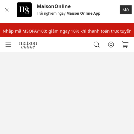
MaisonOnline
Mở
Trải nghiệm ngay
Maison Online App
Nhập mã: MSOXINCHAO - Giảm 10% đơn đầu cho thành viên mới!
Nhập mã MSOPAY100: giảm ngay 10% khi thanh toán trực tuyến
Nhập mã: MSOXINCHAO - Giảm 10% đơn đầu cho thành viên mới!
Nhập mã MSOPAY100: giảm ngay 10% khi thanh toán trực tuyến
Nhập mã: MSOXINCHAO - Giảm 10% đơn đầu cho thành viên mới!