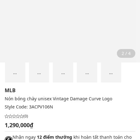
2 / 4
...
...
...
...
...
MLB
Nón bóng chày unisex Vintage Damage Curve Logo
Style Code:
3ACPV106N
(0)
1,290,000₫
Nhận ngay
12 điểm thưởng
khi hoàn tất thanh toán cho