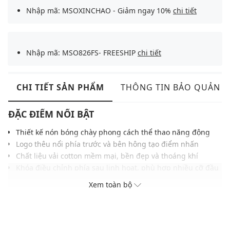
Nhập mã: MSOXINCHAO - Giảm ngay 10%
chi tiết
Nhập mã: MSO826FS- FREESHIP
chi tiết
CHI TIẾT SẢN PHẨM
THÔNG TIN BẢO QUẢN
ĐẶC ĐIỂM NỔI BẬT
Thiết kế nón bóng chày phong cách thể thao năng động
Logo thêu nổi phía trước và bên hông tạo điểm nhấn
Chất liệu vải cotton mềm mại, bền đẹp và thoáng khí
Khóa điều chỉnh phía sau linh hoạt, phù hợp nhiều cỡ đầu
Lưỡi trai cong giúp bảo vệ khỏi ánh nắng khi ở ngoài trời
Xem toàn bộ
Tông màu thanh lịch, dễ phối cùng nhiều outfit khác nhau
THÔNG TIN SẢN PHẨM
Thương hiệu:
MLB