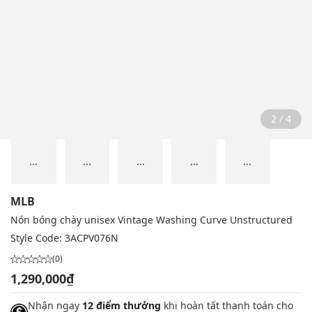
2 / 4
...
...
...
...
...
MLB
Nón bóng chày unisex Vintage Washing Curve Unstructured
Style Code:
3ACPV076N
(0)
1,290,000₫
Nhận ngay
12 điểm thưởng
khi hoàn tất thanh toán cho