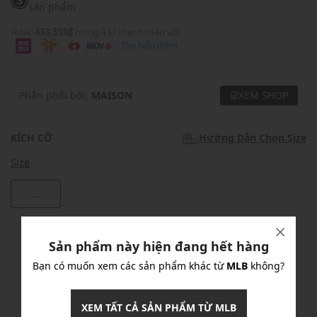
sản phẩm
Hoặc
433,333₫
trong 3 kì thanh toán với
Tìm hiểu thêm
Phân phối bởi:
MAISON
XEM SHOP
KÍCH CỠ
Hướng Dẫn Chọn Size
Size
...
Khuyến mãi
Sản phẩm này hiện đang hết hàng
Ưu Đãi 10% Cho Mọi Đơn Hàng
chi tiết
Bạn có muốn xem các sản phẩm khác từ
MLB
không?
XEM TẤT CẢ SẢN PHẨM TỪ MLB
Khuyến mãi