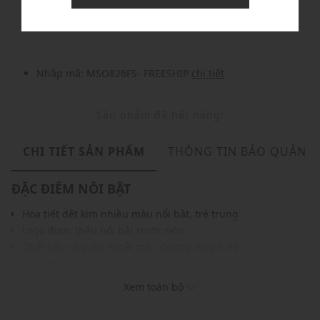
Nhập mã: MSOXINCHAO - Giảm ngay 10%
chi tiết
Nhập mã: MSO826FS- FREESHIP
chi tiết
Sản phẩm đã hết hàng!
CHI TIẾT SẢN PHẨM
THÔNG TIN BẢO QUẢN
ĐẶC ĐIỂM NỔI BẬT
Hoạ tiết dệt kim nhiều màu nổi bật, trẻ trung
Logo được thêu nổi bật trước nón
Chất liệu co giãn, thoải mái, đường may tỉ mỉ
Gam màu hiện đại dễ dàng phối với nhiều loại trang phục
THÔNG TIN SẢN PHẨM
Xem toàn bộ
Thương hiệu:
MLB