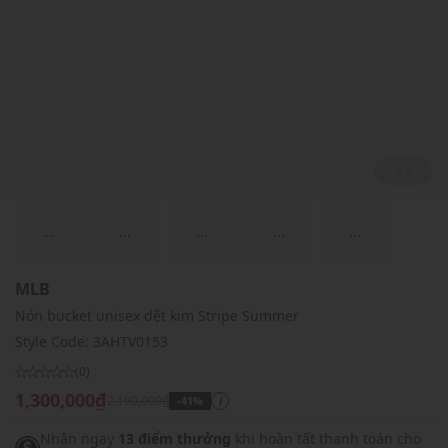
2 / 4
...
...
...
...
...
MLB
Nón bucket unisex dệt kim Stripe Summer
Style Code:
3AHTV0153
(0)
1,300,000₫
2,190,000₫
-41%
i
Nhận ngay
13 điểm thưởng
khi hoàn tất thanh toán cho