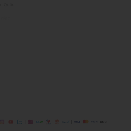
àn Quốc
 rộng
r, 13% Span
ịp: Đi chơi, đi làm,....
dụng được tất cả các mùa trong năm
|
|