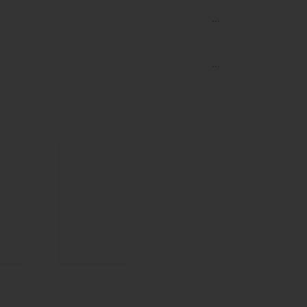
...
...