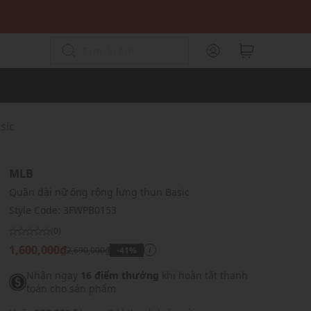
sic
MLB
Quần dài nữ ống rộng lưng thun Basic
Style Code:
3FWPB0153
(0)
1,600,000₫
2,690,000₫
-41%
i
Nhận ngay
16 điểm thưởng
khi hoàn tất thanh
toán cho sản phẩm