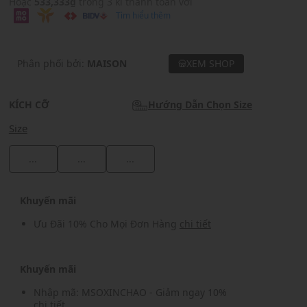
Hoặc
533,333₫
trong 3 kì thanh toán với
Tìm hiểu thêm
Phân phối bởi:
MAISON
XEM SHOP
KÍCH CỠ
Hướng Dẫn Chọn Size
Size
...
...
...
Khuyến mãi
Ưu Đãi 10% Cho Mọi Đơn Hàng
chi tiết
Khuyến mãi
Nhập mã: MSOXINCHAO - Giảm ngay 10%
chi tiết