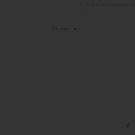
Xuất xứ thương hiệu: H
Giới tính: Nữ
Kiểu dáng:
Quần dài ống
Màu sắc: Black
Xem toàn bộ
Chất liệu: 87% Polyeste
Hoạ tiết: Trơn một màu
Thích hợp mặc trong các d
Xu hướng theo mùa: Sử 