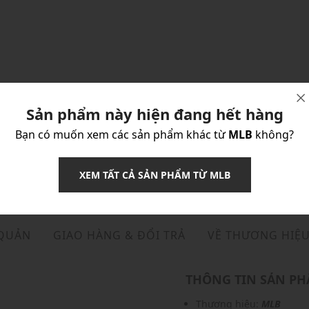
Sản phẩm này hiện đang hết hàng
Bạn có muốn xem các sản phẩm khác từ
MLB
không?
XEM TẤT CẢ SẢN PHẨM TỪ MLB
 QUẢN
GIAO HÀNG & ĐỔI TRẢ
VỀ THƯƠNG HIỆ
THÔNG TIN SẢN P
Thương hiệu:
MLB