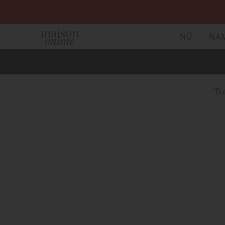
NỮ
NA
T