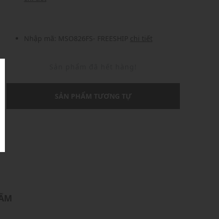
Nhập mã: MSO826FS- FREESHIP
chi tiết
Sản phẩm đã hết hàng!
SẢN PHẨM TƯƠNG TỰ
U
HẨM