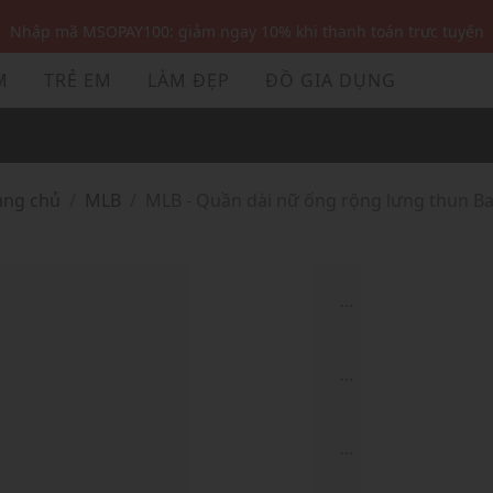
Nhập mã MSOPAY100: giảm ngay 10% khi thanh toán trực tuyến
Nhập mã: MSOXINCHAO - Giảm 10% đơn đầu cho thành viên mới!
M
TRẺ EM
LÀM ĐẸP
ĐỒ GIA DỤNG
Nhập mã MSOPAY100: giảm ngay 10% khi thanh toán trực tuyến
Nhập mã: MSOXINCHAO - Giảm 10% đơn đầu cho thành viên mới!
rang chủ
MLB
MLB - Quần dài nữ ống rộng lưng thun Ba
...
...
...