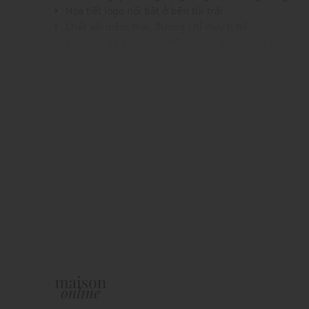
Họa tiết logo nổi bật ở bên túi trái
Chất vải mềm mại, đường chỉ may tỉ mỉ
Màu sắc dễ phối với nhiều trang phục, phụ kiện