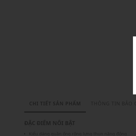
CHI TIẾT SẢN PHẨM
THÔNG TIN BẢO
ĐẶC ĐIỂM NỔI BẬT
Kiểu dáng quần ống rộng lưng thun năng động