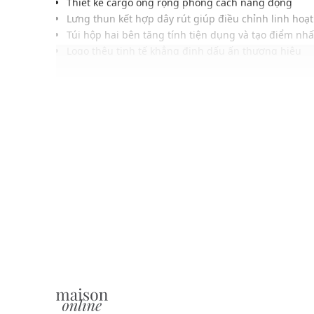
Thiết kế cargo ống rộng phong cách năng động
Lưng thun kết hợp dây rút giúp điều chỉnh linh hoạ
Túi hộp hai bên tăng tính tiện dụng và tạo điểm nh
Logo thêu tinh tế khẳng định dấu ấn thương hiệu
Phom quần rộng rãi, phù hợp nhiều dáng người
Chất liệu vải nhẹ thoáng, dễ chịu khi mặc cả ngày
Gam màu trung tính, phù hợp với nhiều kiểu áo