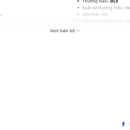
Thương hiệu:
MLB
t
Xuất xứ thương hiệu: H
ấn
Giới tính: Nữ
Kiểu dáng:
Quần ống rộ
Màu sắc: Charcoal Grey
Xem toàn bộ
Chất liệu: 100% Nylon
Họa tiết: Trơn một màu
Phom quần: Rộng, thoải
Thích hợp mặc trong các d
Xu hướng theo mùa: Sử 