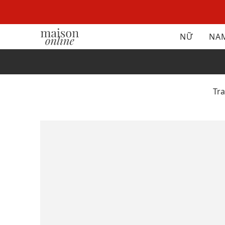
NỮ
NA
Tr