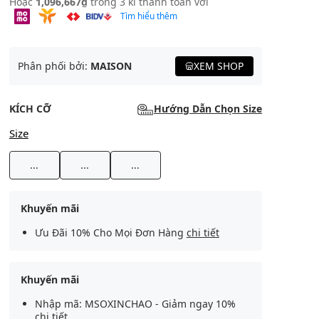
Hoặc
1,096,667₫
trong 3 kì thanh toán với
Tìm hiểu thêm
Phân phối bởi:
MAISON
XEM SHOP
KÍCH CỠ
Hướng Dẫn Chọn Size
Size
...
...
...
Khuyến mãi
Ưu Đãi 10% Cho Mọi Đơn Hàng
chi tiết
Khuyến mãi
Nhập mã: MSOXINCHAO - Giảm ngay 10%
chi tiết