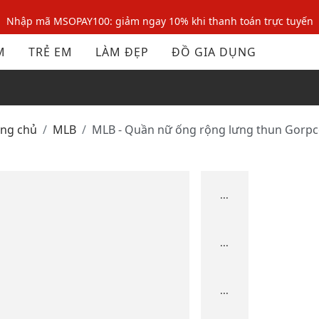
Nhập mã MSOPAY100: giảm ngay 10% khi thanh toán trực tuyến
Nhập mã: MSOXINCHAO - Giảm 10% đơn đầu cho thành viên mới!
M
TRẺ EM
LÀM ĐẸP
ĐỒ GIA DỤNG
Nhập mã MSOPAY100: giảm ngay 10% khi thanh toán trực tuyến
Nhập mã: MSOXINCHAO - Giảm 10% đơn đầu cho thành viên mới!
ang chủ
MLB
MLB - Quần nữ ống rộng lưng thun Gorp
...
...
...