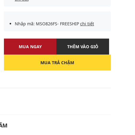
Nhập mã: MSO826FS- FREESHIP
chi tiết
MUA NGAY
THÊM VÀO GIỎ
MUA TRẢ CHẬM
U
HẨM