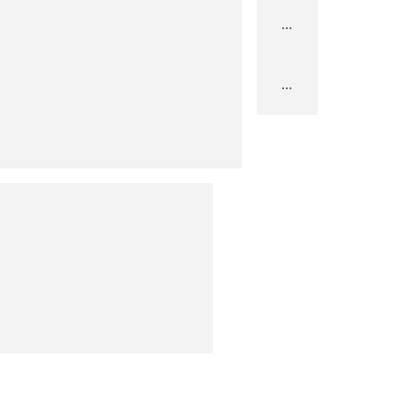
...
...