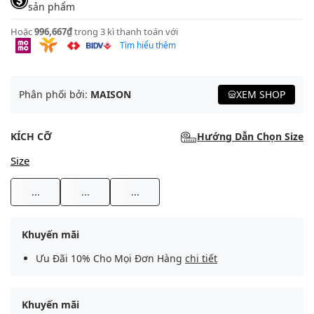
sản phẩm
Hoặc
996,667₫
trong 3 kì thanh toán với
Tìm hiểu thêm
Phân phối bởi:
MAISON
XEM SHOP
KÍCH CỠ
Hướng Dẫn Chọn Size
Size
...
...
...
Khuyến mãi
Ưu Đãi 10% Cho Mọi Đơn Hàng
chi tiết
Khuyến mãi