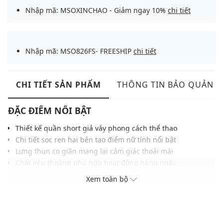
Nhập mã: MSOXINCHAO - Giảm ngay 10%
chi tiết
Nhập mã: MSO826FS- FREESHIP
chi tiết
CHI TIẾT SẢN PHẨM
THÔNG TIN BẢO QUẢN
ĐẶC ĐIỂM NỔI BẬT
Thiết kế quần short giả váy phong cách thể thao
Chi tiết sọc ren hai bên tạo điểm nữ tính nổi bật
Lưng thun co giãn mang lại cảm giác thoải mái
Chất liệu thoáng phù hợp hoạt động hàng ngày
Logo tên đội bóng thêu tinh tế tăng nét thể thao
Xem toàn bộ
Phom dáng gọn gàng giúp tổng thể thêm hài hòa
Tông màu trung tính, dễ phối nhiều trang phục
THÔNG TIN SẢN PHẨM