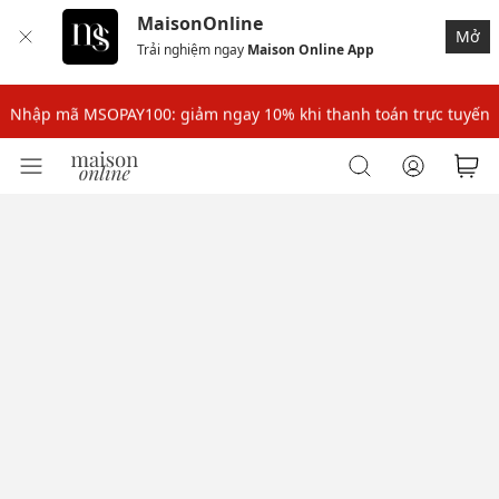
MaisonOnline
Mở
Trải nghiệm ngay
Maison Online App
Nhập mã: MSOXINCHAO - Giảm 10% đơn đầu cho thành viên mới!
Nhập mã MSOPAY100: giảm ngay 10% khi thanh toán trực tuyến
Nhập mã: MSOXINCHAO - Giảm 10% đơn đầu cho thành viên mới!
Nhập mã MSOPAY100: giảm ngay 10% khi thanh toán trực tuyến
Nhập mã: MSOXINCHAO - Giảm 10% đơn đầu cho thành viên mới!