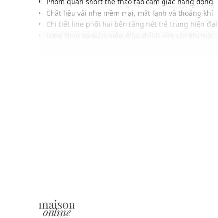
Phom quần short thể thao tạo cảm giác năng động
Chất liệu vải nhẹ mềm mại, mát lạnh và thoáng khí
Chi tiết line phối hai bên tăng nét trẻ trung hiện đại
Lưng thun co giãn giúp điều chỉnh vừa vặn khi mặc
Logo thêu trước thân tạo điểm nhận diện thể thao
Đường may chắc chắn, tỉ mỉ giúp giữ phom ổn định
Dễ phối cùng ba lỗ, sneakers cho outfit hàng ngày