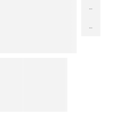
...
...