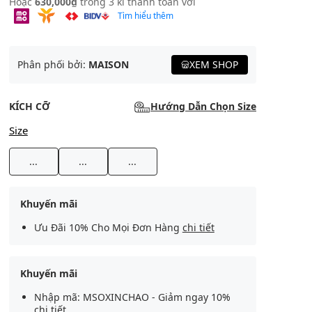
Hoặc
630,000₫
trong 3 kì thanh toán với
Tìm hiểu thêm
Phân phối bởi:
MAISON
XEM SHOP
KÍCH CỠ
Hướng Dẫn Chọn Size
Size
...
...
...
Khuyến mãi
Ưu Đãi 10% Cho Mọi Đơn Hàng
chi tiết
Khuyến mãi
Nhập mã: MSOXINCHAO - Giảm ngay 10%
chi tiết