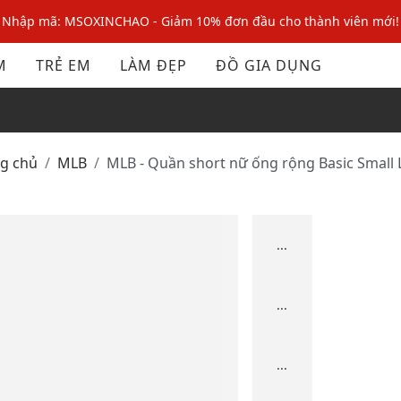
Nhập mã: MSOXINCHAO - Giảm 10% đơn đầu cho thành viên mới!
Nhập mã MSOPAY100: giảm ngay 10% khi thanh toán trực tuyến
M
TRẺ EM
LÀM ĐẸP
ĐỒ GIA DỤNG
Nhập mã: MSOXINCHAO - Giảm 10% đơn đầu cho thành viên mới!
ng chủ
MLB
MLB - Quần short nữ ống rộng Basic Small
...
...
...