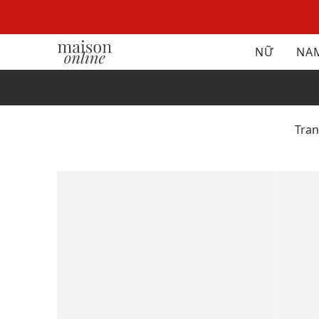
NỮ
NA
Tra