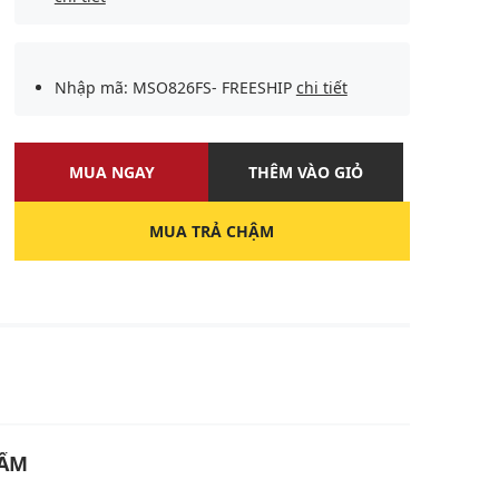
Nhập mã: MSO826FS- FREESHIP
chi tiết
MUA NGAY
THÊM VÀO GIỎ
MUA TRẢ CHẬM
U
HẨM