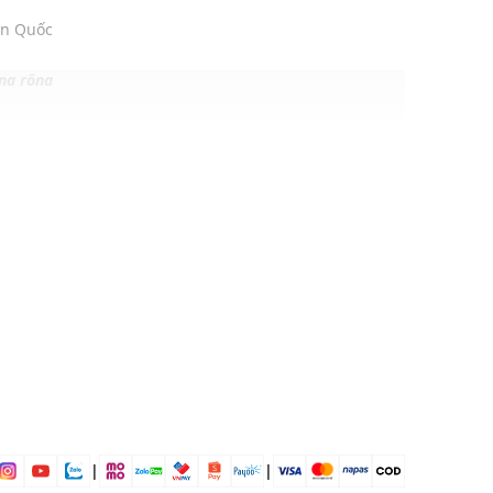
àn Quốc
ng rộng
30% Nylon, 8% Span
 mái
ịp: Đi chơi, tập luyện,....
dụng được tất cả các mùa trong năm
|
|