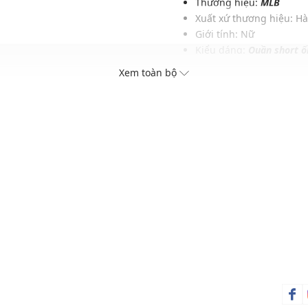
Thương hiệu:
MLB
Xuất xứ thương hiệu: H
Giới tính: Nữ
Kiểu dáng:
Quần short ố
Màu sắc: Pink, Black
Xem toàn bộ
Chất liệu: 62% Rayon, 
Hoạ tiết: Trơn một màu
Phom quần: Rộng, thoải
Thích hợp mặc trong các d
Xu hướng theo mùa: Sử 