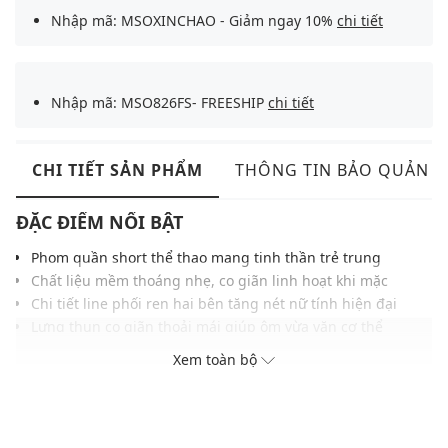
Nhập mã: MSOXINCHAO - Giảm ngay 10%
chi tiết
Nhập mã: MSO826FS- FREESHIP
chi tiết
CHI TIẾT SẢN PHẨM
THÔNG TIN BẢO QUẢN
ĐẶC ĐIỂM NỔI BẬT
Phom quần short thể thao mang tinh thần trẻ trung
Chất liệu mềm thoáng nhẹ, co giãn linh hoạt khi mặc
Chi tiết line phối ren hai bên tăng nét nữ tính hiện đại
Lưng thun co giãn thoải mái giúp ôm vừa vặn cơ thể
Logo thêu phía trước nhỏ gọn tạo điểm nhấn thể thao
Xem toàn bộ
Đường may chắc chắn tỉ mỉ, giữ phom ổn định lâu dài
Dễ phối cùng croptop, sneakers cho outfit hàng ngày
THÔNG TIN SẢN PHẨM