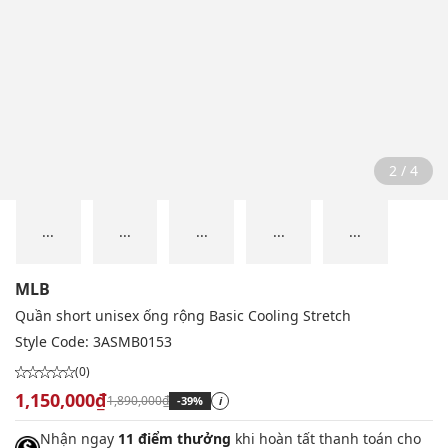
2 / 4
...
...
...
...
...
MLB
Quần short unisex ống rộng Basic Cooling Stretch
Style Code:
3ASMB0153
(0)
1,150,000₫
1,890,000₫
-39%
i
Nhận ngay
11 điểm thưởng
khi hoàn tất thanh toán cho