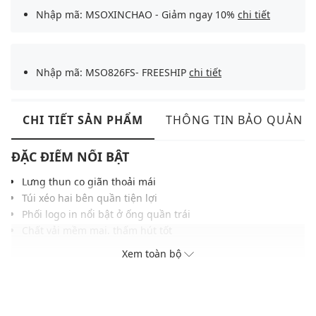
Nhập mã: MSOXINCHAO - Giảm ngay 10%
chi tiết
Nhập mã: MSO826FS- FREESHIP
chi tiết
CHI TIẾT SẢN PHẨM
THÔNG TIN BẢO QUẢN
ĐẶC ĐIỂM NỔI BẬT
Lưng thun co giãn thoải mái
Túi xéo hai bên quần tiện lợi
Phối logo in nổi bật ở ống quần trái
Chất vải mềm mại, thấm hút tốt
Màu sắc trẻ trung, dễ dàng phối với nhiều trang phục khác
Xem toàn bộ
nhau
THÔNG TIN SẢN PHẨM
Thương hiệu:
MLB