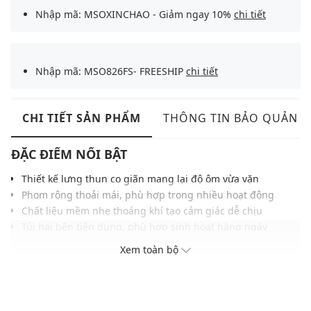
Nhập mã: MSOXINCHAO - Giảm ngay 10%
chi tiết
Nhập mã: MSO826FS- FREESHIP
chi tiết
CHI TIẾT SẢN PHẨM
THÔNG TIN BẢO QUẢN
ĐẶC ĐIỂM NỔI BẬT
Thiết kế lưng thun co giãn mang lại độ ôm vừa vặn
Phom rộng thoải mái, phù hợp trong nhiều hoạt động
Chất liệu mềm nhẹ thoáng khí tạo cảm giác dễ chịu
Túi hai bên tiện dụng, phù hợp sinh hoạt hàng ngày
Đường may bền chắc gọn gàng giữ phom ổn định
Xem toàn bộ
Gam màu tối giản hiện đại, phù hợp nhiều phong cách
THÔNG TIN SẢN PHẨM
Thương hiệu:
MLB