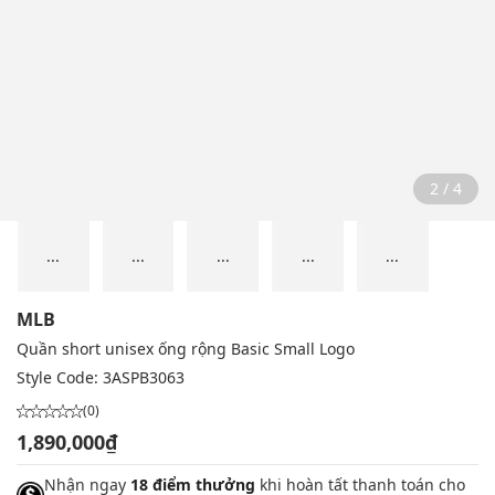
2 / 4
...
...
...
...
...
MLB
Quần short unisex ống rộng Basic Small Logo
Style Code:
3ASPB3063
(0)
1,890,000₫
Nhận ngay
18 điểm thưởng
khi hoàn tất thanh toán cho