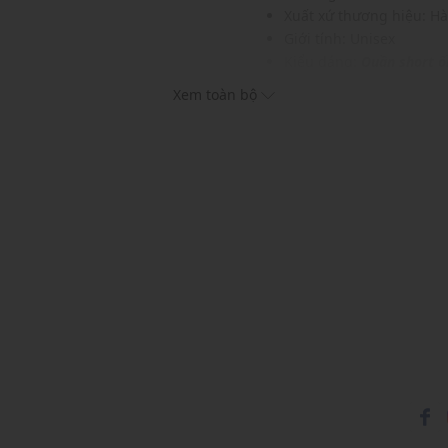
Xuất xứ thương hiệu: H
Giới tính: Unisex
Kiểu dáng:
Quần short ố
hục khác nhau
Màu sắc: Melange Grey,
Xem toàn bộ
Chất liệu: 52% Cotton, 4
Hoạ tiết: Trơn một màu
Phom quần: Rộng, thoải
Thích hợp mặc trong các d
Xu hướng theo mùa: Sử 