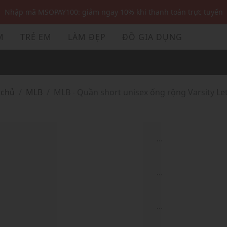
Nhập mã MSOPAY100: giảm ngay 10% khi thanh toán trực tuyến
Nhập mã: MSOXINCHAO - Giảm 10% đơn đầu cho thành viên mới!
M
TRẺ EM
LÀM ĐẸP
ĐỒ GIA DỤNG
Nhập mã MSOPAY100: giảm ngay 10% khi thanh toán trực tuyến
Nhập mã: MSOXINCHAO - Giảm 10% đơn đầu cho thành viên mới!
 chủ
MLB
MLB - Quần short unisex ống rộng Varsity Le
...
...
...