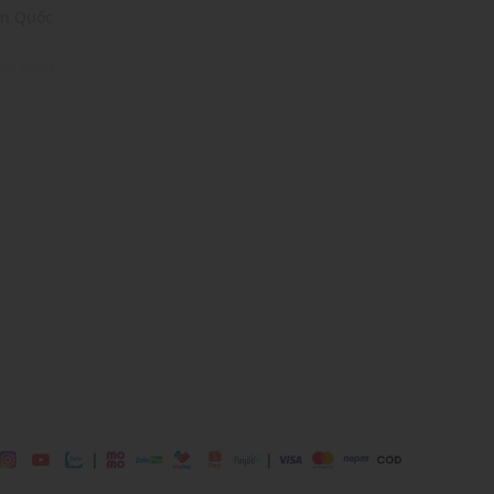
àn Quốc
ng rộng
 Black
8% Polyester
 mái
ịp: Đi chơi, đi làm,....
dụng được tất cả các mùa trong năm
|
|