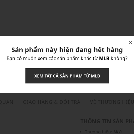
Sản phẩm này hiện đang hết hàng
Bạn có muốn xem các sản phẩm khác từ
MLB
không?
XEM TẤT CẢ SẢN PHẨM TỪ MLB
 QUẢN
GIAO HÀNG & ĐỔI TRẢ
VỀ THƯƠNG HIỆ
THÔNG TIN SẢN P
Thương hiệu:
MLB