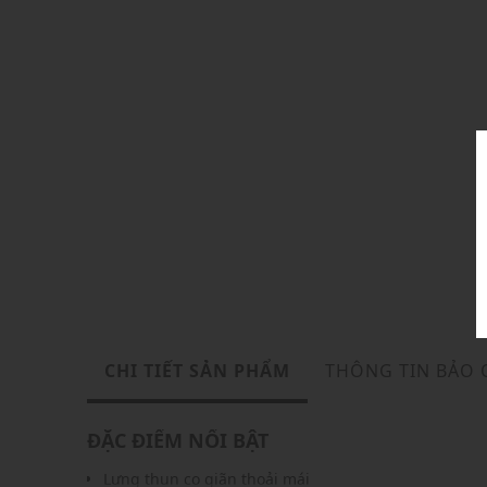
CHI TIẾT SẢN PHẨM
THÔNG TIN BẢO
ĐẶC ĐIỂM NỔI BẬT
Lưng thun co giãn thoải mái