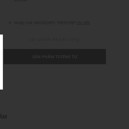
Nhập mã: MSO826FS- FREESHIP
chi tiết
Sản phẩm đã hết hàng!
SẢN PHẨM TƯƠNG TỰ
U
HẨM