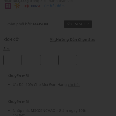
Hoặc
383,333₫
trong 3 kì thanh toán với
Tìm hiểu thêm
Phân phối bởi:
MAISON
XEM SHOP
KÍCH CỠ
Hướng Dẫn Chọn Size
Size
...
...
...
...
Khuyến mãi
Ưu Đãi 10% Cho Mọi Đơn Hàng
chi tiết
Khuyến mãi
Nhập mã: MSOXINCHAO - Giảm ngay 10%
chi tiết