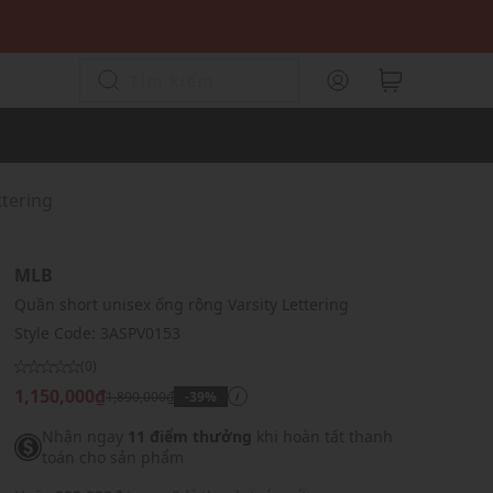
ttering
MLB
Quần short unisex ống rộng Varsity Lettering
Style Code:
3ASPV0153
(0)
1,150,000₫
1,890,000₫
-39%
i
Nhận ngay
11 điểm thưởng
khi hoàn tất thanh
toán cho sản phẩm