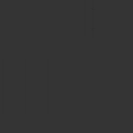
...
...