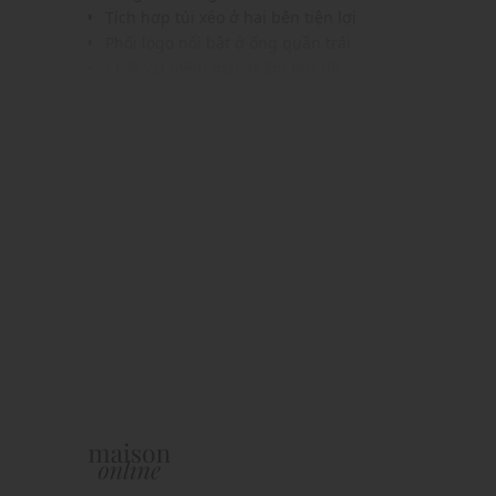
Tích hợp túi xéo ở hai bên tiện lợi
Phối logo nổi bật ở ống quần trái
Chất vải mềm mại, thấm hút tốt
Màu sắc trẻ trung, dễ dàng phối với nhiều trang p